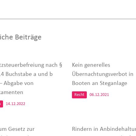
iche Beiträge
zsteuerbefreiung nach §
Kein generelles
 14 Buchstabe a und b
Übernachtungsverbot in
– Abgabe von
Booten an Steganlage
kamenten
Recht
06.12.2021
n
14.12.2022
um Gesetz zur
Rindern in Anbindehaltu