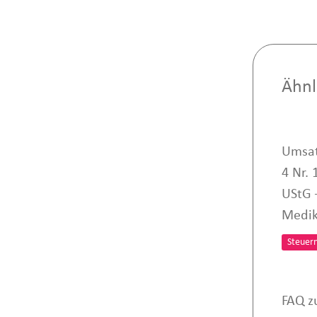
Ähnl
Umsat
4 Nr.
UStG 
Medi
Steuer
FAQ z