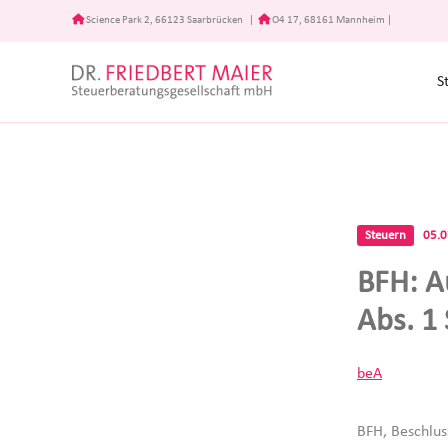
Zum
Science Park 2, 66123 Saarbrücken
|
O4 17, 68161 Mannheim
|
Inhalt
springen
S
Steuern
05.
BFH: A
Abs. 1
beA
BFH, Beschlus