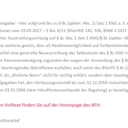
zgeber ‑ hier aufgrund des zu § 8c (später: Abs. 1) Satz 1 KStG a. F
usses vom 29.03.2017 – 2 BvL 6/11 (BVerfGE 145, 106, BStBl II 2017 
her Ausstrahlungswirkung auf § 8c Abs. 1 Satz 1 KStG/§ 8c (später: Ab
ohne weiteres gewiss, dass als Reaktionsmöglichkeit auf fortbestehend
eifel eine generelle Neuausrichtung des Tatbestands des § 8c KStG
ie Interessenabwägung zugunsten des wegen der Anwendung des § 8c 
 beantragenden Betroffenen ausfallen, auch wenn das BVerfG § 8c (s
 F. als „ähnliche Norm“ nicht für nichtig erklärt, sondern dem Gesetz
ufgegeben hat, den Verfassungsverstoß bis zum 31.12.2018 rückwirke
m 01.01.2008 (dem Inkrafttretenszeitpunkt der Regelung) zu beseitig
n Volltext finden Sie auf der Homepage des BFH.
sfinanzhof