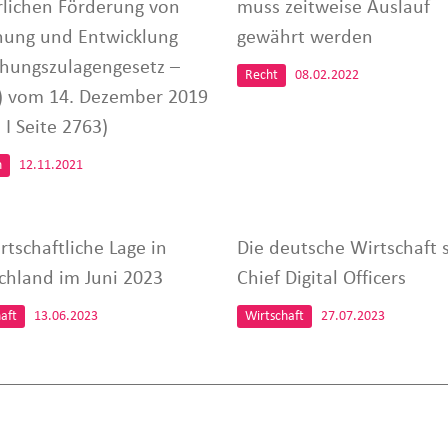
rlichen Förderung von
muss zeitweise Auslauf
hung und Entwicklung
gewährt werden
chungszulagengesetz –
Recht
08.02.2022
) vom 14. Dezember 2019
 I Seite 2763)
n
12.11.2021
rtschaftliche Lage in
Die deutsche Wirtschaft 
chland im Juni 2023
Chief Digital Officers
aft
13.06.2023
Wirtschaft
27.07.2023