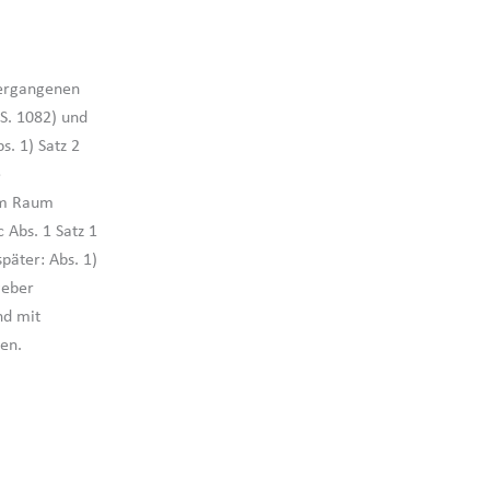
. ergangenen
S. 1082) und
s. 1) Satz 2
e
 im Raum
Abs. 1 Satz 1
päter: Abs. 1)
geber
nd mit
en.