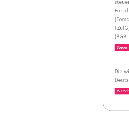
steue
Forsc
(Fors
FZulG
(BGBl.
Steuer
Die wi
Deuts
Wirtsch