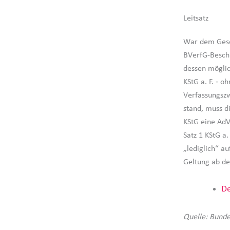
Leitsatz
War dem Geset
BVerfG-Beschl
dessen möglic
KStG a. F. ‑ 
Verfassungszw
stand, muss d
KStG eine AdV
Satz 1 KStG a.
„lediglich“ a
Geltung ab de
De
Quelle: Bunde