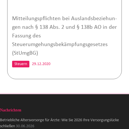
Mit­tei­lungs­pflich­ten bei Auslands­be­zie­hun­
gen nach § 138 Ab­s. 2 und § 138b AO in der
Fas­sung des
Steuerumgehungsbekämpfungs­ge­set­zes
(StUmgBG)
Steuern
29.12.2020
Nachrichten
Betriebliche Altersvorsorge für Ärzte: Wie Sie 2026 Ihre Versorgungslücke
schließen
30.06.2026