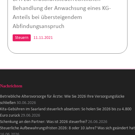
Behandlung der Anwachsung eines KG-
Anteils bei übersteigendem
Abfindungsanspruch
Steuern
11.11.2021
Nachrichten
Betriebliche Altersvorsorge für Ärzte: Wie Sie 2026 Ihre Versorgungslücke
schließen
30.06.2026
Kita-Gebühren im Saarland steuerlich absetzen: So holen Sie 2026 bis zu 4.800
Euro zurück
29.06.2026
Schenkung an den Partner: Was ist 2026 steuerfrei?
26.06.2026
Steuerliche Aufbewahrungsfristen 2026: 8 oder 10 Jahre? Was sich geändert hat
16.06.2026