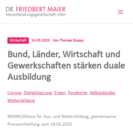
Zum
Inhalt
springen
Wirtschaft
24.05.2023
Von
Thomas Stuppy
Bund, Länder, Wirtschaft und
Gewerkschaften stärken duale
Ausbildung
Corona
,
Digitalisierung
,
Erben
,
Pandemie
,
Selbstständig
,
Weiterbildung
BMWK/Allianz für Aus- und Weiterbildung, gemeinsame
Pressemitteilung vom 24.05.2023