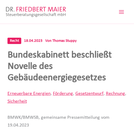
Zum
Inhalt
springen
Recht
18.04.2023
Von
Thomas Stuppy
Bundeskabinett beschließt
Novelle des
Gebäudeenergiegesetzes
Erneuerbare Energien
,
Förderung
,
Gesetzentwurf
,
Rechnung
,
Sicherheit
BMWK/BMWSB, gemeinsame Pressemitteilung vom
19.04.2023