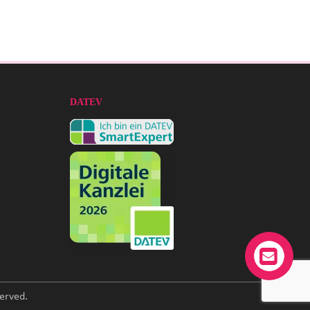
DATEV
erved.