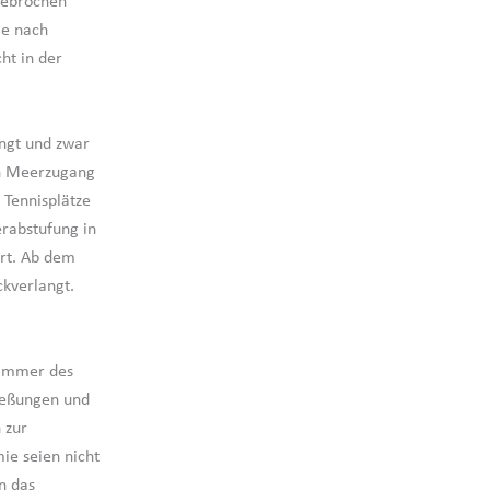
gebrochen
le nach
ht in der
ngt und zwar
en Meerzugang
 Tennisplätze
erabstufung in
art. Ab dem
ckverlangt.
kammer des
ießungen und
 zur
e seien nicht
n das