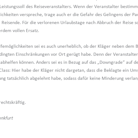
Leistungssoll des Reiseveranstalters. Wenn der Veranstalter bestimm
chkeiten verspreche, trage auch er die Gefahr des Gelingens der Pa
r Reisende. Für die verlorenen Urlaubstage nach Abbruch der Reise s
rdem vollen Ersatz.
femöglichkeiten sei es auch unerheblich, ob der Kläger neben dem
dingten Einschränkungen vor Ort gerügt habe. Denn der Veranstalter
 abhelfen können. Anders sei es in Bezug auf das „Downgrade“ auf d
lass: Hier habe der Kläger nicht dargetan, dass die Beklagte ein Um
g tatsächlich abgelehnt habe, sodass dafür keine Minderung verla
rechtskräftig.
ankfurt