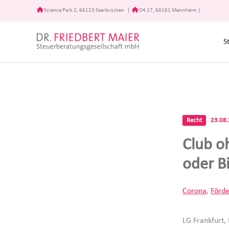
Zum
Science Park 2, 66123 Saarbrücken
|
O4 17, 68161 Mannheim
|
Inhalt
springen
S
Recht
23.08
Club o
oder B
Corona
,
Förd
LG Frankfurt,