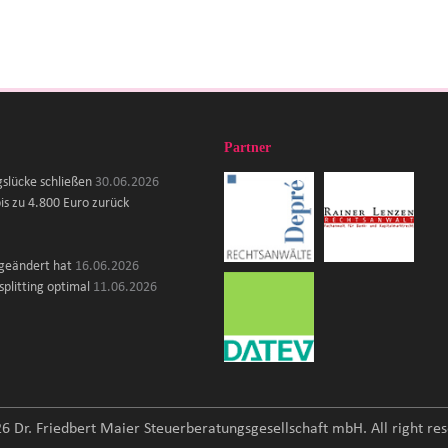
Partner
gslücke schließen
30.06.2026
is zu 4.800 Euro zurück
 geändert hat
16.06.2026
plitting optimal
11.06.2026
6 Dr. Friedbert Maier Steuerberatungsgesellschaft mbH. All right res