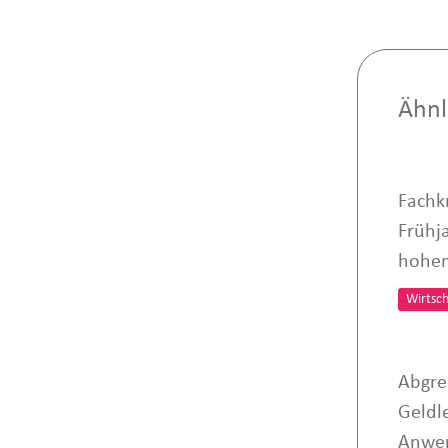
Ähnl
Fachk
Frühja
hohe
Wirtsch
Abgre
Geldl
Anwen