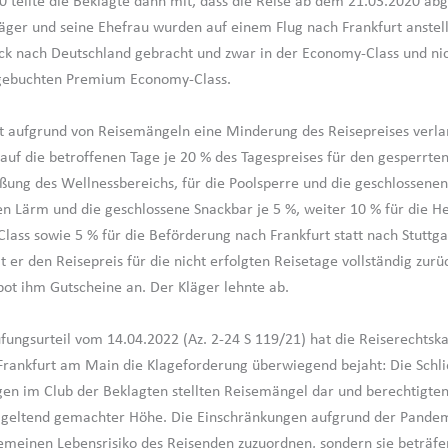
 teilte die Beklagte dann mit, dass die Reise ab dem 21.03.2020 ab
äger und seine Ehefrau wurden auf einem Flug nach Frankfurt anstel
ück nach Deutschland gebracht und zwar in der Economy-Class und nic
 gebuchten Premium Economy-Class.
t aufgrund von Reisemängeln eine Minderung des Reisepreises verla
uf die betroffenen Tage je 20 % des Tagespreises für den gesperrt
eßung des Wellnessbereichs, für die Poolsperre und die geschlossenen
den Lärm und die geschlossene Snackbar je 5 %, weiter 10 % für die H
lass sowie 5 % für die Beförderung nach Frankfurt statt nach Stuttg
 er den Reisepreis für die nicht erfolgten Reisetage vollständig zurü
bot ihm Gutscheine an. Der Kläger lehnte ab.
fungsurteil vom 14.04.2022 (Az. 2-24 S 119/21) hat die Reiserechts
Frankfurt am Main die Klageforderung überwiegend bejaht: Die Schl
en im Club der Beklagten stellten Reisemängel dar und berechtigten
 geltend gemachter Höhe. Die Einschränkungen aufgrund der Pandemi
emeinen Lebensrisiko des Reisenden zuzuordnen, sondern sie beträfe