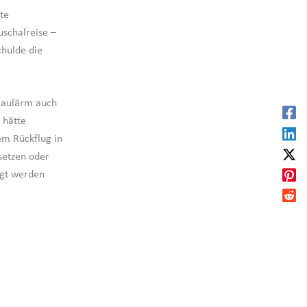
te
uschalreise –
chulde die
 Baulärm auch
 hätte
em Rückflug in
setzen oder
ngt werden