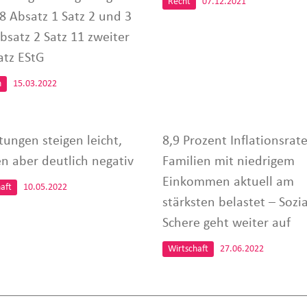
Recht
07.12.2021
 8 Absatz 1 Satz 2 und 3
bsatz 2 Satz 11 zweiter
atz EStG
n
15.03.2022
tungen steigen leicht,
8,9 Prozent Inflationsrate
en aber deutlich negativ
Familien mit niedrigem
Einkommen aktuell am
aft
10.05.2022
stärksten belastet – Sozi
Schere geht weiter auf
Wirtschaft
27.06.2022