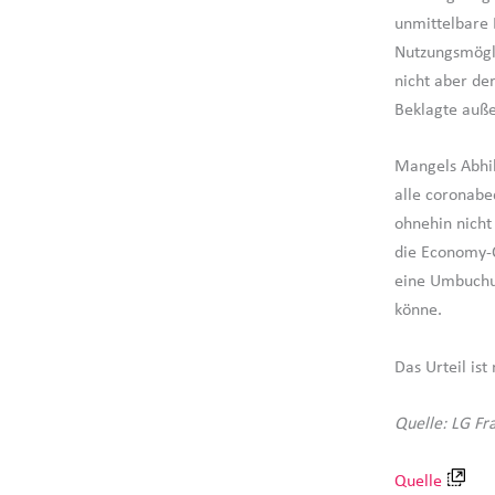
unmittelbare 
Nutzungsmögli
nicht aber de
Beklagte auße
Mangels Abhil
alle coronabe
ohnehin nicht
die Economy-C
eine Umbuchun
könne.
Das Urteil ist 
Quelle: LG Fr
Quelle