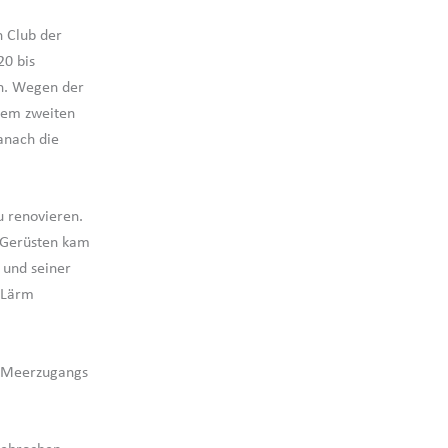
n Club der
20 bis
an. Wegen der
dem zweiten
anach die
 renovieren.
 Gerüsten kam
 und seiner
 Lärm
s Meerzugangs