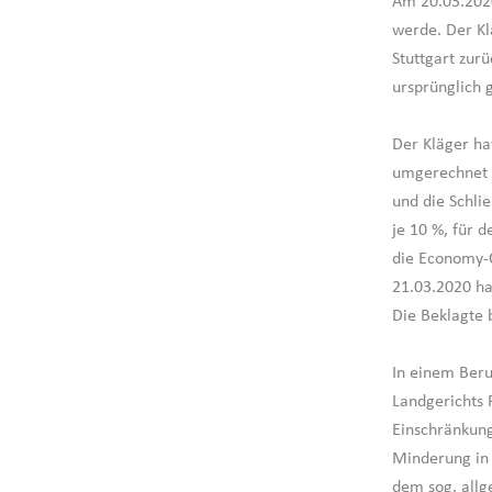
Am 20.03.2020
werde. Der Kl
Stuttgart zur
ursprünglich
Der Kläger ha
umgerechnet a
und die Schli
je 10 %, für 
die Economy-C
21.03.2020 hat
Die Beklagte 
In einem Beru
Landgerichts 
Einschränkung
Minderung in
dem sog. allg