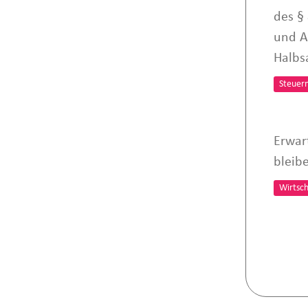
des §
und A
Halbs
Steuer
Erwar
bleib
Wirtsch