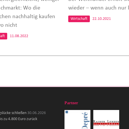
achmarkt: Wo die
wieder – wenn auch nur l
chen nachhaltig kaufen
Wirtschaft
22.10.2021
o nicht
aft
11.08.2022
Partner
gslücke schließen
30.06.2026
is zu 4.800 Euro zurück