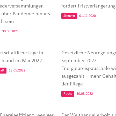
iederversammlungen
fordert Fristverlängerun
n über Pandemie hinaus
Steuern
01.12.2020
ch sein
30.06.2022
rtschaftliche Lage in
Gesetzliche Neuregelung
chland im Mai 2022
September 2022:
Energiepreispauschale wi
aft
13.05.2022
ausgezahlt – mehr Gehalt
der Pflege
Recht
30.08.2022
Energieeffizienz, weniger
Der Welthandel erholt si