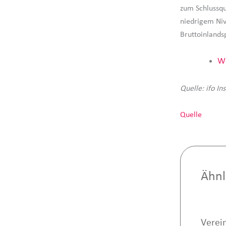
zum Schlussqu
niedrigem Niv
Bruttoinlands
We
Quelle: ifo Ins
Quelle
Ähnl
Verein