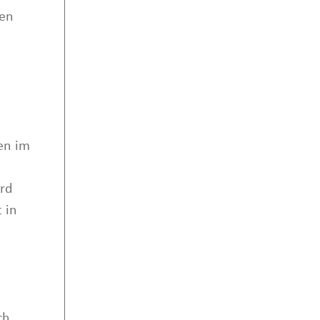
gen
en im
rd
 in
ch