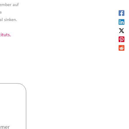
vember auf
e
l sinken.
ituts.
mmer