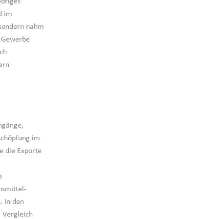
edriges
d im
, sondern nahm
e Gewerbe
uch
ern
ingänge,
tschöpfung im
e die Exporte
s
nsmittel-
. In den
 Vergleich