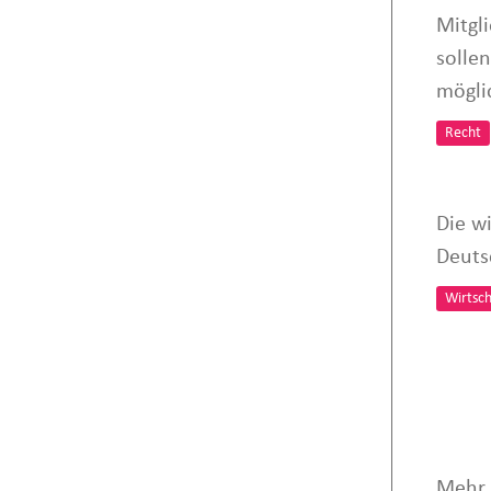
Mitgl
solle
mögli
Recht
Die wi
Deuts
Wirtsch
Mehr 