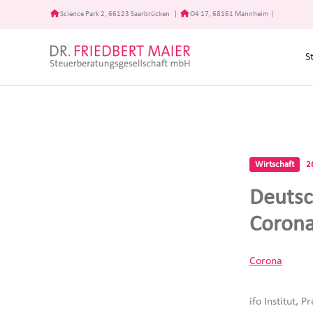
Zum
Science Park 2, 66123 Saarbrücken
|
O4 17, 68161 Mannheim
|
Inhalt
springen
S
Wirtschaft
2
Deutsc
Corona
Corona
ifo Institut, 