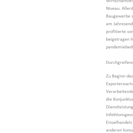
Wirtschaftsle
Niveau. Aller
Baugewerbe so
am Jahresende
profitierte v
beigetragen h
pandemiebedin
Durchgreifend
Zu Beginn des 
Exporterwartu
Verarbeitende
die Konjunktu
Dienstleistun
Infektionsges
Einzelhandels
anderen kons