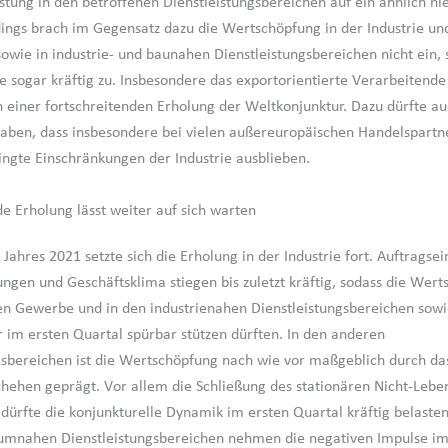
istung in den betroffenen Dienstleistungsbereichen auf ein ähnlich ni
dings brach im Gegensatz dazu die Wertschöpfung in der Industrie un
wie in industrie- und baunahen Dienstleistungsbereichen nicht ein
 sogar kräftig zu. Insbesondere das exportorientierte Verarbeitend
on einer fortschreitenden Erholung der Weltkonjunktur. Dazu dürfte a
aben, dass insbesondere bei vielen außereuropäischen Handelspartn
gte Einschränkungen der Industrie ausblieben.
e Erholung lässt weiter auf sich warten
Jahres 2021 setzte sich die Erholung in der Industrie fort. Auftragse
ngen und Geschäftsklima stiegen bis zuletzt kräftig, sodass die Wer
n Gewerbe und in den industrienahen Dienstleistungsbereichen sowi
r im ersten Quartal spürbar stützen dürften. In den anderen
gsbereichen ist die Wertschöpfung nach wie vor maßgeblich durch da
chehen geprägt. Vor allem die Schließung des stationären Nicht-Lebe
 dürfte die konjunkturelle Dynamik im ersten Quartal kräftig belasten
umnahen Dienstleistungsbereichen nehmen die negativen Impulse im