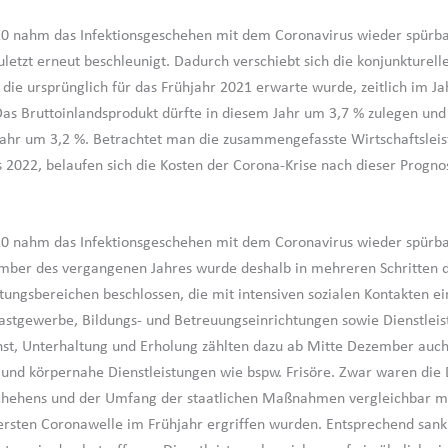
0 nahm das Infektionsgeschehen mit dem Coronavirus wieder spürba
uletzt erneut beschleunigt. Dadurch verschiebt sich die konjunkturell
 die ursprünglich für das Frühjahr 2021 erwarte wurde, zeitlich im Ja
Das Bruttoinlandsprodukt dürfte in diesem Jahr um 3,7 % zulegen und
hr um 3,2 %. Betrachtet man die zusammengefasste Wirtschaftsleis
s 2022, belaufen sich die Kosten der Corona-Krise nach dieser Progno
0 nahm das Infektionsgeschehen mit dem Coronavirus wieder spürba
ember des vergangenen Jahres wurde deshalb in mehreren Schritten d
stungsbereichen beschlossen, die mit intensiven sozialen Kontakten e
tgewerbe, Bildungs- und Betreuungseinrichtungen sowie Dienstleis
st, Unterhaltung und Erholung zählten dazu ab Mitte Dezember auch 
 und körpernahe Dienstleistungen wie bspw. Frisöre. Zwar waren die
chehens und der Umfang der staatlichen Maßnahmen vergleichbar mi
rsten Coronawelle im Frühjahr ergriffen wurden. Entsprechend sank