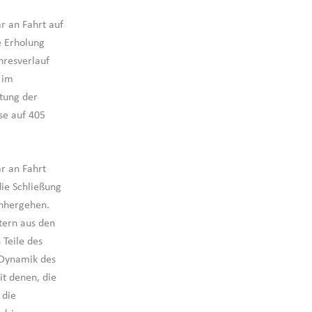
r an Fahrt auf
e Erholung
hresverlauf
 im
tung der
se auf 405
r an Fahrt
ie Schließung
inhergehen.
tern aus den
Teile des
 Dynamik des
t denen, die
 die