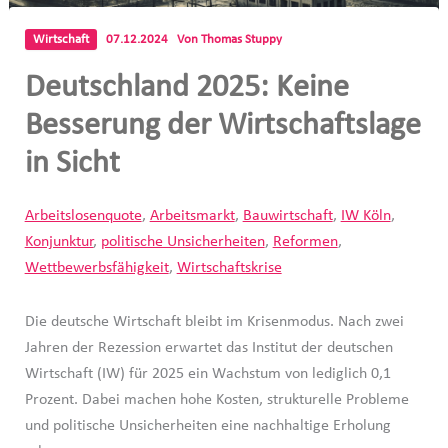
Wirtschaft
07.12.2024
Von
Thomas Stuppy
Deutschland 2025: Keine
Besserung der Wirtschaftslage
in Sicht
Arbeitslosenquote
,
Arbeitsmarkt
,
Bauwirtschaft
,
IW Köln
,
Konjunktur
,
politische Unsicherheiten
,
Reformen
,
Wettbewerbsfähigkeit
,
Wirtschaftskrise
Die deutsche Wirtschaft bleibt im Krisenmodus. Nach zwei
Jahren der Rezession erwartet das Institut der deutschen
Wirtschaft (IW) für 2025 ein Wachstum von lediglich 0,1
Prozent. Dabei machen hohe Kosten, strukturelle Probleme
und politische Unsicherheiten eine nachhaltige Erholung