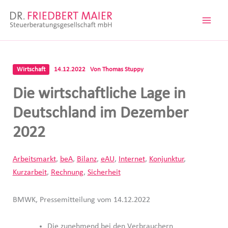
Zum
Inhalt
springen
Wirtschaft
14.12.2022
Von
Thomas Stuppy
Die wirtschaftliche Lage in
Deutschland im Dezember
2022
Arbeitsmarkt
,
beA
,
Bilanz
,
eAU
,
Internet
,
Konjunktur
,
Kurzarbeit
,
Rechnung
,
Sicherheit
BMWK, Pressemitteilung vom 14.12.2022
Die zunehmend bei den Verbrauchern