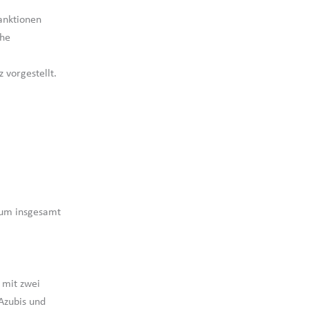
anktionen
che
 vorgestellt.
 um insgesamt
 mit zwei
Azubis und