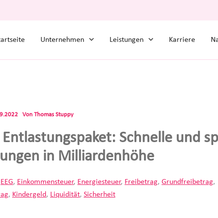
tartseite
Unternehmen
Leistungen
Karriere
Na
09.2022
Von
Thomas Stuppy
s Entlastungspaket: Schnelle und s
tungen in Milliardenhöhe
,
EEG
,
Einkommensteuer
,
Energiesteuer
,
Freibetrag
,
Grundfreibetrag
,
rag
,
Kindergeld
,
Liquidität
,
Sicherheit