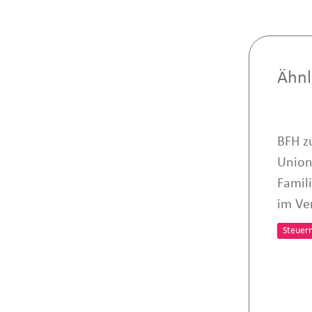
Ähnl
BFH z
Union
Famil
im Ve
Steuer