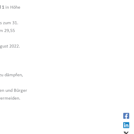
 1
in Höhe
is zum 31.
um 29,55
gust 2022.
zu dämpfen,
nen und Bürger
 vermeiden.