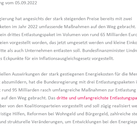
ung vom 05.09.2022
ierung hat angesichts der stark steigenden Preise bereits mit zwei
aketen im Jahr 2022 umfassende Maßnahmen auf den Weg gebracht.
ein drittes Entlastungspaket im Volumen von rund 65 Milliarden Eur
teien vorgestellt worden, das jetzt umgesetzt werden und kleine Ein
tte als auch Unternehmen entlasten soll. Bundesfinanzminister Lindn
 Eckpunkte für ein Inflationsausgleichsgesetz vorgestellt.
iellen Auswirkungen der stark gestiegenen Energiekosten für die M
t abzumildern, hat die Bundesregierung mit drei Entlastungspaketen
 rund 95 Milliarden rasch umfangreiche Maßnahmen zur Entlastung 
g auf den Weg gebracht. Das
dritte und umfangreichste Entlastungsp
er von den Koalitionsparteien vorgestellt und soll zügig realisiert w
ristige Hilfen, Reformen bei Wohngeld und Bürgergeld, zahlreiche st
d strukturelle Veränderungen, um Entwicklungen bei den Energiepr