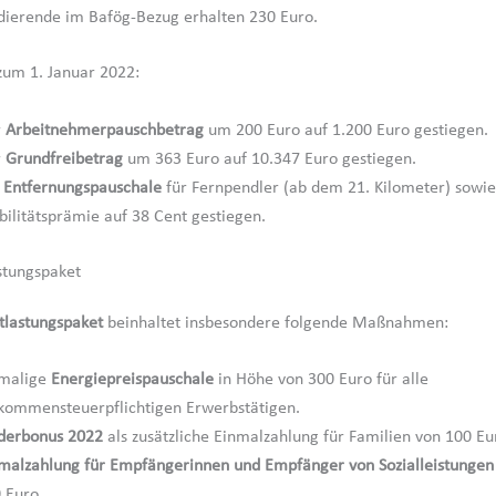
dierende im Bafög-Bezug erhalten 230 Euro.
um 1. Januar 2022:
r
Arbeitnehmerpauschbetrag
um 200 Euro auf 1.200 Euro gestiegen.
r
Grundfreibetrag
um 363 Euro auf 10.347 Euro gestiegen.
e
Entfernungspauschale
für Fernpendler (ab dem 21. Kilometer) sowie
ilitätsprämie auf 38 Cent gestiegen.
stungspaket
tlastungspaket
beinhaltet insbesondere folgende Maßnahmen:
malige
Energiepreispauschale
in Höhe von 300 Euro für alle
kommensteuerpflichtigen Erwerbstätigen.
derbonus 2022
als zusätzliche Einmalzahlung für Familien von 100 Eu
malzahlung für Empfängerinnen und Empfänger von Sozialleistungen
 Euro.