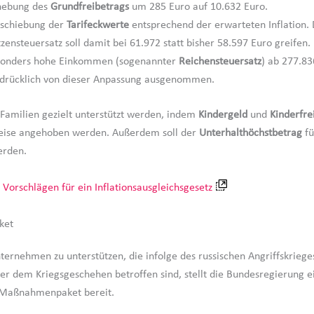
hebung des
Grundfreibetrags
um 285 Euro auf 10.632 Euro.
schiebung der
Tarifeckwerte
entsprechend der erwarteten Inflation.
tzensteuersatz soll damit bei 61.972 statt bisher 58.597 Euro greifen.
onders hohe Einkommen (sogenannter
Reichensteuersatz
) ab 277.83
drücklich von dieser Anpassung ausgenommen.
Familien gezielt unterstützt werden, indem
Kindergeld
und
Kinderfre
weise angehoben werden. Außerdem soll der
Unterhalthöchstbetrag
fü
erden.
n
Vorschlägen für ein Inflationsausgleichsgesetz
ket
ternehmen zu unterstützen, die infolge des russischen Angriffskriege
er dem Kriegsgeschehen betroffen sind, stellt die Bundesregierung e
Maßnahmenpaket bereit.