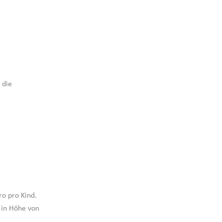
 die
ro pro Kind.
in Höhe von