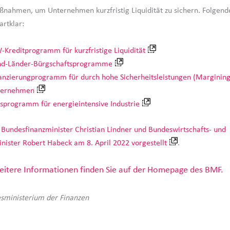
ßnahmen, um Unternehmen kurzfristig Liquidität zu sichern. Folge
artklar:
-Kreditprogramm für kurzfristige Liquidität
d-Länder-Bürgschaftsprogramme
anzierungprogramm für durch hohe Sicherheitsleistungen (Margining
ternehmen
fsprogramm für energieintensive Industrie
n
Bundesfinanzminister Christian Lindner und Bundeswirtschafts- und
nister Robert Habeck am 8. April 2022 vorgestellt
.
itere Informationen finden Sie auf der Homepage des BMF.
sministerium der Finanzen