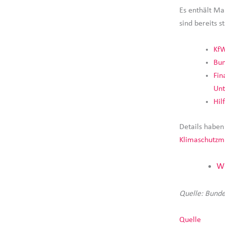
Es enthält Ma
sind bereits st
KfW
Bun
Fin
Un
Hil
Details habe
Klimaschutzmi
We
Quelle: Bunde
Quelle