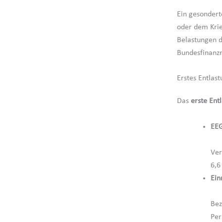
Ein gesonder
oder dem Krie
Belastungen d
Bundesfinanzmi
Erstes Entlas
Das
erste Ent
EEG
Ver
6,6
Ein
Bez
Per