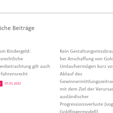
iche Beiträge
um Kindergeld:
Kein Gestaltungsmissbra
srechtliche
bei Anschaffung von Gold
ienbetrachtung gilt auch
Umlaufvermögen kurz vo
rfahrensrecht
Ablauf des
Gewinnermittlungszeitr
n
07.01.2022
mit dem Ziel der Verurs
ausländischer
Progressionsverluste (sog
Goldfingermodell)