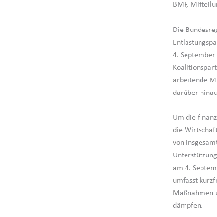
BMF, Mitteil
Die Bundesreg
Entlastungsp
4. September 
Koalitionspar
arbeitende Mi
darüber hinaus
Um die finanz
die Wirtschaf
von insgesamt
Unterstützun
am 4. Septemb
umfasst kurzf
Maßnahmen un
dämpfen.