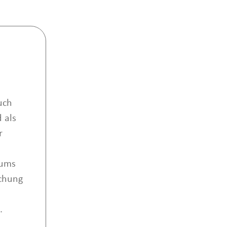
uch
 als
r
aums
achung
.