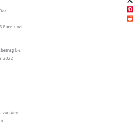
 Der
6 Euro sind
ibetrag
bis
r 2022
s von den
in