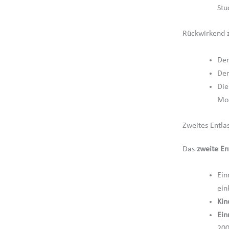
Stu
Rückwirkend z
De
De
Di
Mob
Zweites Entla
Das
zweite En
Ein
ein
Kin
Ein
200