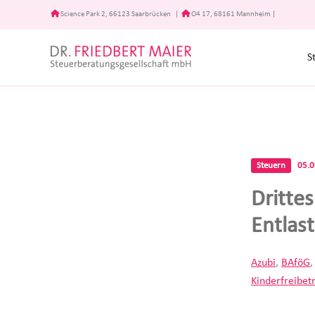
Zum
Science Park 2, 66123 Saarbrücken
|
O4 17, 68161 Mannheim
|
Inhalt
springen
S
Steuern
05.
Dritte
Entlas
Azubi
,
BAföG
Kinderfreibet