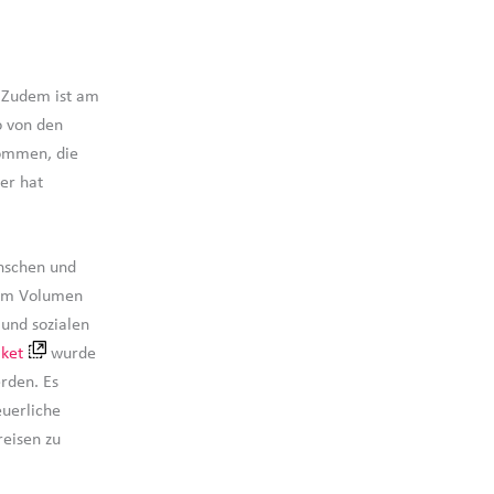
 Zudem ist am
o von den
kommen, die
er hat
enschen und
 im Volumen
und sozialen
aket
wurde
erden. Es
euerliche
eisen zu