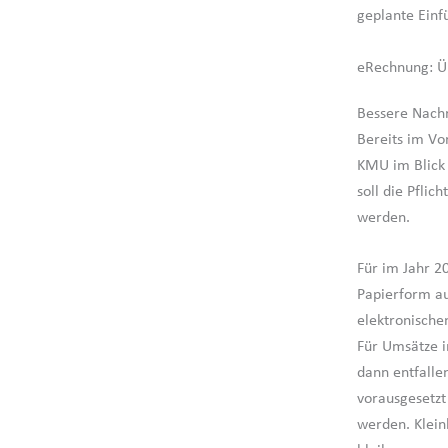
geplante Einf
eRechnung: Ü
Bessere Nachr
Bereits im Vo
KMU im Blick 
soll die Pflic
werden.
Für im Jahr 
Papierform au
elektronische
Für Umsätze i
dann entfalle
vorausgesetzt 
werden. Klei