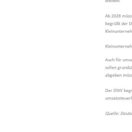
bleiben.
Ab 2028 müsst
begrüßt der D
Kleinunterne
Kleinunterneh
Auch für umsa
sollen grunds
abgeben müsse
Der DStV begr
umsatzsteuerl
Quelle: Deuts