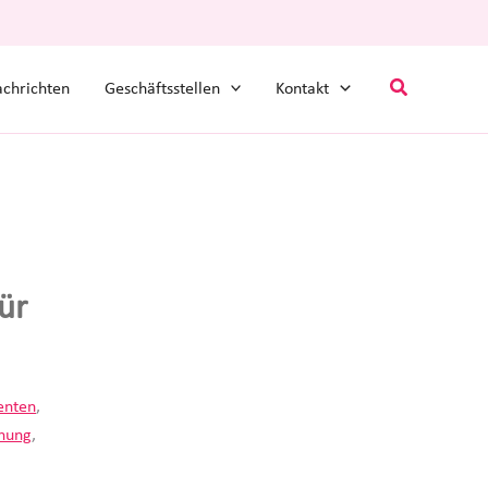
Suchen
chrichten
Geschäftsstellen
Kontakt
ür
enten
,
hnung
,