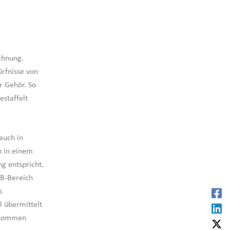
chnung.
ürfnisse von
r Gehör. So
estaffelt
auch in
h in einem
g entspricht.
2B-Bereich
s
l übermittelt
genommen