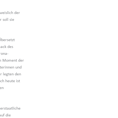
weislich der
 soll sie
Übersetzt
mack des
rona-
 Im Moment der
aterinnen und
r legten den
ch heute ist
en
erstaatliche
auf die