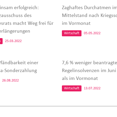
nsam erfolgreich:
Zaghaftes Durchatmen i
zausschuss des
Mittelstand nach Kriegss
srats macht Weg frei für
im Vormonat
verlängerungen
Wirtschaft
05.05.2022
n
25.03.2022
Pfändbarkeit einer
7,6 % weniger beantragt
a-Sonderzahlung
Regelinsolvenzen im Juni
als im Vormonat
26.08.2022
Wirtschaft
13.07.2022