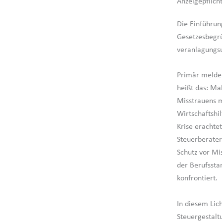
Anzeigepflich
Die Einführung
Gesetzesbegrü
veranlagungsu
Primär melden
heißt das: Ma
Misstrauens m
Wirtschaftshi
Krise erachte
Steuerberater
Schutz vor Mi
der Berufssta
konfrontiert.
In diesem Lic
Steuergestalt