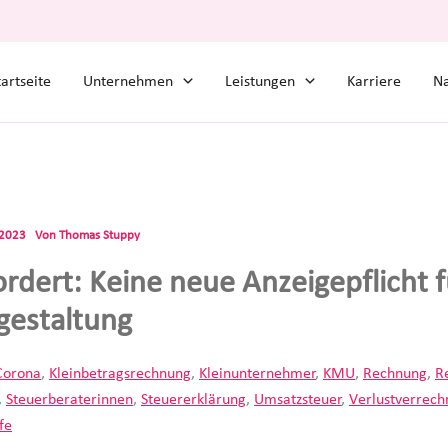
tartseite
Unternehmen
Leistungen
Karriere
Na
.2023
Von
Thomas Stuppy
ordert: Keine neue Anzeigepflicht f
gestaltung
Corona
,
Kleinbetragsrechnung
,
Kleinunternehmer
,
KMU
,
Rechnung
,
R
,
Steuerberaterinnen
,
Steuererklärung
,
Umsatzsteuer
,
Verlustverrec
fe