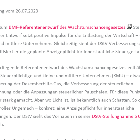
ung vom 26.07.2023
 zum
BMF-Referentenentwurf des Wachstumschancengesetzes
Ste
 Entwurf setzt positive Impulse für die Entlastung der Wirtschaft –
und mittlere Unternehmen. Gleichzeitig sieht der DStV Verbesserungsp
itisiert er die geplante Anzeigepflicht für innerstaatliche Steuergest
orliegende Referentenentwurf des Wachstumschancengesetzes enthäl
r Steuerpflichtige und kleine und mittlere Unternehmen (KMU) – etwa
uerung der Dezemberhilfe-Gas, die Verbesserung der steuerlichen
hnung oder die Anpassungen steuerlicher Pauschalen. Für diese Punkt
r stark gemacht. Aber wo Licht ist, ist bekanntlich auch Schatten. So
roßes Ungemach – konkret: eine Anzeigepflicht für innerstaatliche
ungen. Der DStV sieht das Vorhaben in seiner
DStV-Stellungnahme S 
ch.