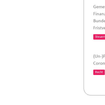
Gemei
Finan
Bunde
Frist
Steuer
(Un-)
Coron
Recht