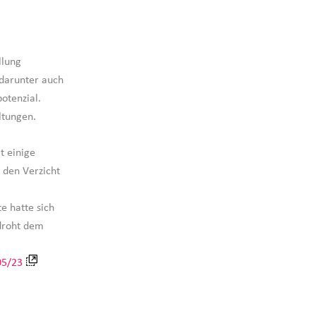
llung
 darunter auch
otenzial.
altungen.
t einige
 den Verzicht
e hatte sich
 droht dem
05/23