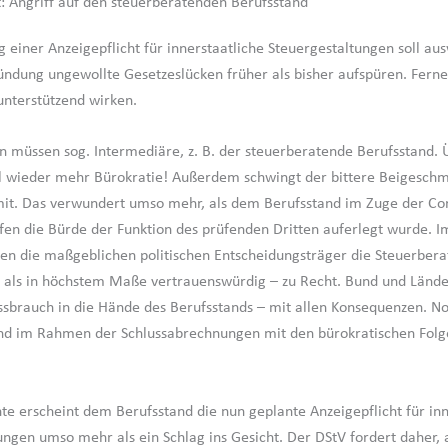
t: Angriff auf den steuerberatenden Berufsstand
 einer Anzeigepflicht für innerstaatliche Steuergestaltungen soll aus
ndung ungewollte Gesetzeslücken früher als bisher aufspüren. Ferner
nterstützend wirken.
 müssen sog. Intermediäre, z. B. der steuerberatende Berufsstand. 
l wieder mehr Bürokratie! Außerdem schwingt der bittere Beigesch
it. Das verwundert umso mehr, als dem Berufsstand im Zuge der Co
lfen die Bürde der Funktion des prüfenden Dritten auferlegt wurde.
ten die maßgeblichen politischen Entscheidungsträger die Steuerber
 als in höchstem Maße vertrauenswürdig – zu Recht. Bund und Lände
ssbrauch in die Hände des Berufsstands – mit allen Konsequenzen. No
nd im Rahmen der Schlussabrechnungen mit den bürokratischen Folg
hte erscheint dem Berufsstand die nun geplante Anzeigepflicht für inn
ungen umso mehr als ein Schlag ins Gesicht. Der DStV fordert daher, 