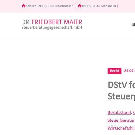
Zum
Science Park 2, 66123 Saarbrücken
|
O4 17, 68161 Mannheim
|
Inhalt
springen
S
Recht
25.07
DStV f
Steuer
Berufsstand
,
Steuerberater
Wirtschaftshil