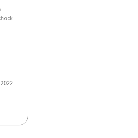
m
chock
e
 2022