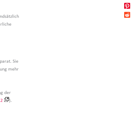
dsätzlich
rliche
parat. Sie
rung mehr
ng der
22
).