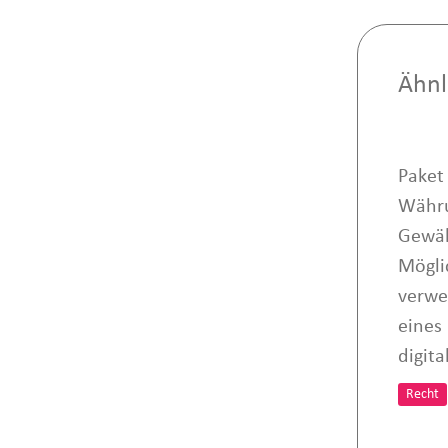
Ähnl
Paket 
Währu
Gewäh
Mögli
verwe
eines
digit
Recht