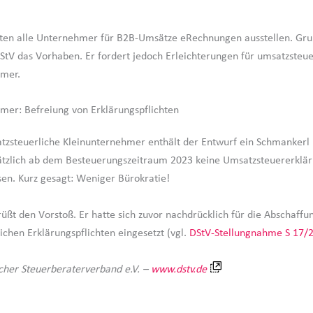
en alle Unternehmer für B2B-Umsätze eRechnungen ausstellen. Grun
StV das Vorhaben. Er fordert jedoch Erleichterungen für umsatzsteue
hmer.
mer: Befreiung von Erklärungspflichten
tzsteuerliche Kleinunternehmer enthält der Entwurf ein Schmankerl 
ätzlich ab dem Besteuerungszeitraum 2023 keine Umsatzsteuererklä
n. Kurz gesagt: Weniger Bürokratie!
üßt den Vorstoß. Er hatte sich zuvor nachdrücklich für die Abschaffu
ichen Erklärungspflichten eingesetzt (vgl.
DStV-Stellungnahme S 17/
cher Steuerberaterverband e.V. –
www.dstv.de