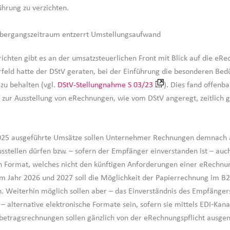
ührung zu verzichten.
bergangszeitraum entzerrt Umstellungsaufwand
ichten gibt es an der umsatzsteuerlichen Front mit Blick auf die eRe
rfeld hatte der DStV geraten, bei der Einführung die besonderen Bed
zu behalten (vgl.
DStV-Stellungnahme S 03/23
). Dies fand offenba
ht zur Ausstellung von eRechnungen, wie vom DStV angeregt, zeitlich g
2025 ausgeführte Umsätze sollen Unternehmer Rechnungen demnach 
sstellen dürfen bzw. – sofern der Empfänger einverstanden ist – auc
n Format, welches nicht den künftigen Anforderungen einer eRechnun
m Jahr 2026 und 2027 soll die Möglichkeit der Papierrechnung im B
n. Weiterhin möglich sollen aber – das Einverständnis des Empfänger
– alternative elektronische Formate sein, sofern sie mittels EDI‑Kana
nbetragsrechnungen sollen gänzlich von der eRechnungspflicht aus