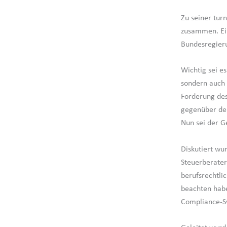
Zu seiner tur
zusammen. Ei
Bundesregieru
Wichtig sei es
sondern auch 
Forderung des
gegenüber de
Nun sei der G
Diskutiert wu
Steuerberater
berufsrechtli
beachten habe
Compliance-S