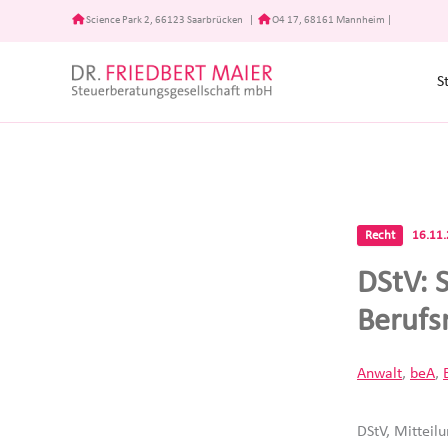
Zum
Science Park 2, 66123 Saarbrücken
|
O4 17, 68161 Mannheim
|
Inhalt
springen
S
Recht
16.11
DStV: 
Berufs
Anwalt
,
beA
,
DStV, Mitteil