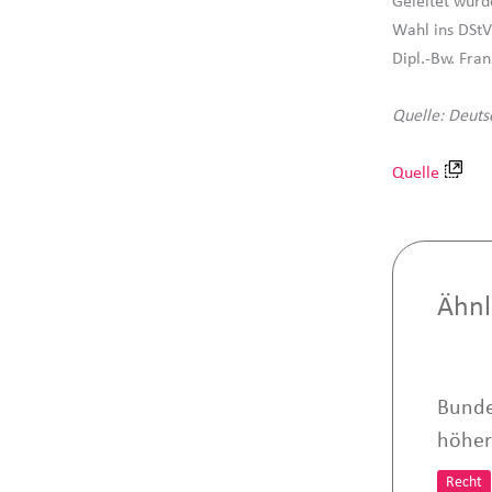
Geleitet wurd
Wahl ins DStV
Dipl.-Bw. Fra
Quelle: Deuts
Quelle
Ähnl
Bunde
höher
Recht