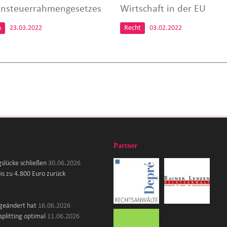
ensteuerrahmengesetzes
Wirtschaft in der EU
n
23.03.2022
Recht
03.02.2022
Partner
gslücke schließen
30.06.2026
is zu 4.800 Euro zurück
 geändert hat
16.06.2026
plitting optimal
11.06.2026