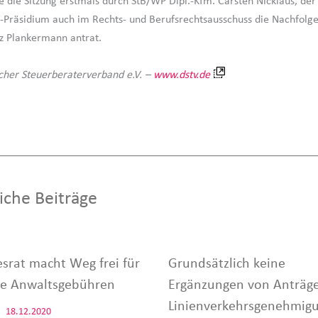
e die Sitzung erstmals durch StB/WP Dipl.-Kfm. Carsten Nicklaus, der
-Präsidium auch im Rechts- und Berufsrechtsausschuss die Nachfolg
nz Plankermann antrat.
cher Steuerberaterverband e.V. –
www.dstv.de
iche Beiträge
srat macht Weg frei für
Grundsätzlich keine
e Anwaltsgebühren
Ergänzungen von Anträge
Linienverkehrsgenehmig
18.12.2020