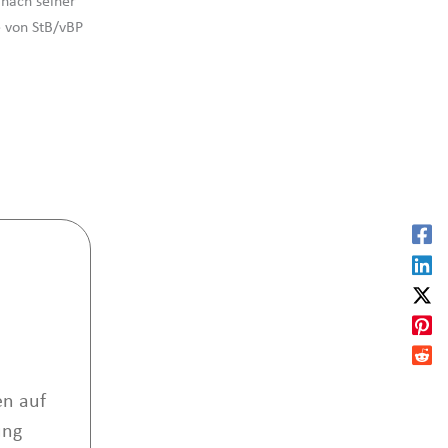
 nach seiner
e von StB/vBP
n auf
ung