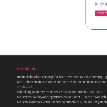
Kirch
Steuer
Nachrichten
Betriebliche Altersvorsorge für Ärzte: Wie Sie 2026 Ihre Versorgun
Kita-Gebühren im Saarland steuerlich absetzen: So holen Sie 2026 b
29.06.2026
Schenkung an den Partner: Was ist 2026 steuerfrei?
26.06.2026
Steuerliche Aufbewahrungsfristen 2026: 8 oder 10 Jahre? Was sich
Steuern sparen als Verheiratete: So nutzen Sie 2026 das Ehegattens