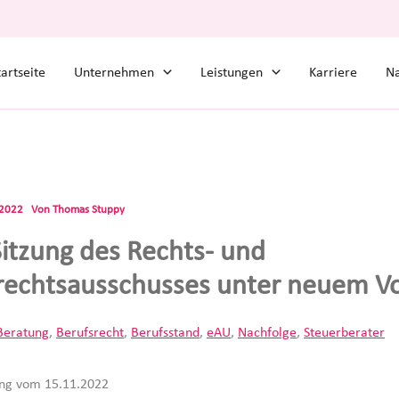
tartseite
Unternehmen
Leistungen
Karriere
Na
.2022
Von
Thomas Stuppy
Sitzung des Rechts- und
rechtsausschusses unter neuem Vo
Beratung
,
Berufsrecht
,
Berufsstand
,
eAU
,
Nachfolge
,
Steuerberater
ung vom 15.11.2022