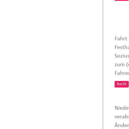
Fahrt
Festh
Soziu
zum (
Fahre
Recht
Niede
verab
Änder