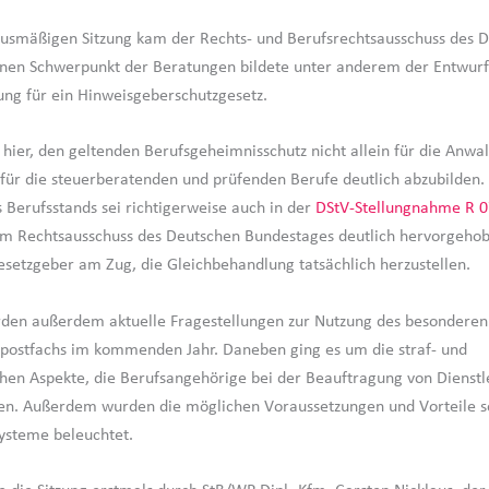
nusmäßigen Sitzung kam der Rechts- und Berufsrechtsausschuss des DS
nen Schwerpunkt der Beratungen bildete unter anderem der Entwurf
ng für ein Hinweisgeberschutzgesetz.
 hier, den geltenden Berufsgeheimnisschutz nicht allein für die Anwal
für die steuerberatenden und prüfenden Berufe deutlich abzubilden.
 Berufsstands sei richtigerweise auch in der
DStV-Stellungnahme R 
m Rechtsausschuss des Deutschen Bundestages deutlich hervorgeho
esetzgeber am Zug, die Gleichbehandlung tatsächlich herzustellen.
rden außerdem aktuelle Fragestellungen zur Nutzung des besonderen
postfachs im kommenden Jahr. Daneben ging es um die straf- und
chen Aspekte, die Berufsangehörige bei der Beauftragung von Dienstl
n. Außerdem wurden die möglichen Voraussetzungen und Vorteile so
ysteme beleuchtet.