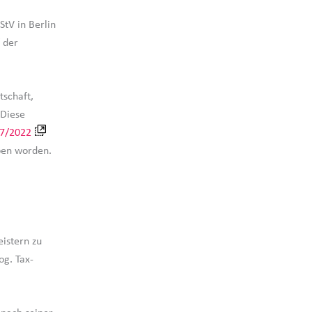
tV in Berlin
 der
tschaft,
 Diese
07/2022
ben worden.
eistern zu
g. Tax-