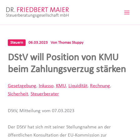
Zum
Inhalt
springen
Steuern
06.03.2023
Von
Thomas Stuppy
DStV will Position von KMU
beim Zahlungsverzug stärken
Gesetzgebung
,
Inkasso
,
KMU
,
Liquidität
,
Rechnung
,
Sicherheit
,
Steuerberater
DStV, Mitteilung vom 07.03.2023
Der DStV hat sich mit seiner Stellungnahme an der
öffentlichen Konsultation der EU-Kommission zur