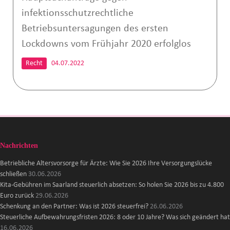
infektionsschutzrechtliche
Betriebsuntersagungen des ersten
Lockdowns vom Frühjahr 2020 erfolglos
Recht
04.07.2022
Nachrichten
Betriebliche Altersvorsorge für Ärzte: Wie Sie 2026 Ihre Versorgungslücke
schließen
30.06.2026
Kita-Gebühren im Saarland steuerlich absetzen: So holen Sie 2026 bis zu 4.800
Euro zurück
29.06.2026
Schenkung an den Partner: Was ist 2026 steuerfrei?
26.06.2026
Steuerliche Aufbewahrungsfristen 2026: 8 oder 10 Jahre? Was sich geändert hat
16.06.2026