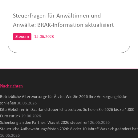
Steuerfragen für Anwältinnen und
Anwälte: BRAK-Information aktualisiert
Steuern
15.06.2023
Nachrichten
Betriebliche Altersvorsorge für Ärzte: Wie Sie 2026 Ihre Versorgungslücke
schließen
30.06.2026
Kita-Gebühren im Saarland steuerlich absetzen: So holen Sie 2026 bis zu 4.800
Euro zurück
29.06.2026
Schenkung an den Partner: Was ist 2026 steuerfrei?
26.06.2026
Steuerliche Aufbewahrungsfristen 2026: 8 oder 10 Jahre? Was sich geändert hat
16.06.2026