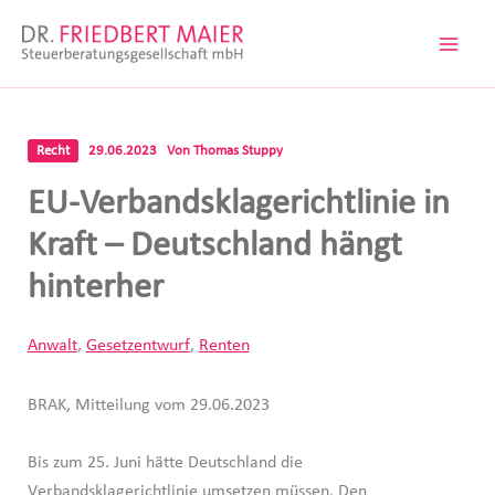
Zum
Inhalt
springen
Recht
29.06.2023
Von
Thomas Stuppy
EU-Verbandsklagerichtlinie in
Kraft – Deutschland hängt
hinterher
Anwalt
,
Gesetzentwurf
,
Renten
BRAK, Mitteilung vom 29.06.2023
Bis zum 25. Juni hätte Deutschland die
Verbandsklagerichtlinie umsetzen müssen. Den