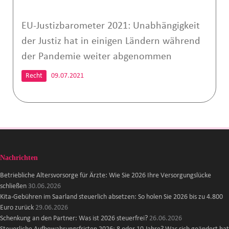
EU-Justizbarometer 2021: Unabhängigkeit
der Justiz hat in einigen Ländern während
der Pandemie weiter abgenommen
Recht
09.07.2021
Nachrichten
Betriebliche Altersvorsorge für Ärzte: Wie Sie 2026 Ihre Versorgungslücke
schließen
30.06.2026
Kita-Gebühren im Saarland steuerlich absetzen: So holen Sie 2026 bis zu 4.800
Euro zurück
29.06.2026
Schenkung an den Partner: Was ist 2026 steuerfrei?
26.06.2026