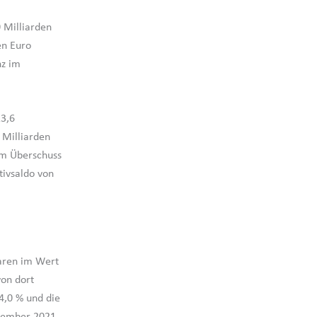
 Milliarden
en Euro
nz im
13,6
 Milliarden
em Überschuss
tivsaldo von
aren im Wert
von dort
4,0 % und die
ovember 2021