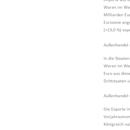
Waren im Wert
Milliarden Eur
Eurozone ang
(+13,0 %) exp
Außenhandel 
In die Staate
Waren im Wert
Euro aus dies
Drittstaaten 
Außenhandel 
Die Exporte 
Vorjahresmona
Königreich na