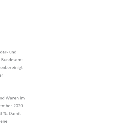
der- und
he Bundesamt
sonbereinigt
er
und Waren im
vember 2020
3 %. Damit
sene