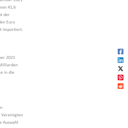
von 41,6
ht der
den Euro
t importiert.
ber 2021
illiarden
e in die
em
 Vereinigten
ne Auswahl