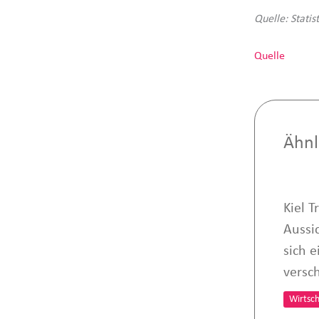
Quelle: Stati
Quelle
Ähnl
Kiel T
Aussi
sich e
versc
Wirtsch