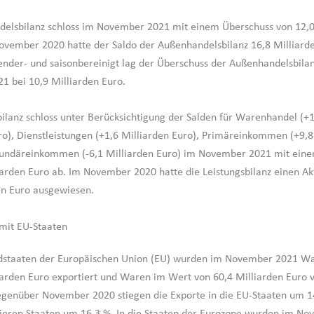
elsbilanz schloss im November 2021 mit einem Überschuss von 12,0
ovember 2020 hatte der Saldo der Außenhandelsbilanz 16,8 Milliard
ender- und saisonbereinigt lag der Überschuss der Außenhandelsbila
 bei 10,9 Milliarden Euro.
bilanz schloss unter Berücksichtigung der Salden für Warenhandel (+
ro), Dienstleistungen (+1,6 Milliarden Euro), Primäreinkommen (+9,8
kundäreinkommen (-6,1 Milliarden Euro) im November 2021 mit ein
iarden Euro ab. Im November 2020 hatte die Leistungsbilanz einen Ak
en Euro ausgewiesen.
mit EU-Staaten
iedstaaten der Europäischen Union (EU) wurden im November 2021 W
iarden Euro exportiert und Waren im Wert von 60,4 Milliarden Euro 
egenüber November 2020 stiegen die Exporte in die EU-Staaten um 1
iesen Staaten um 16,3 %. In die Staaten der Eurozone wurden im N