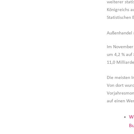
weiterer stati
Königreichs a
Statistischen
Außenhandel 
Im November 
um 4,2 % auf 
11,0 Milliarde
Die meisten 
Von dort wurd
Vorjahresmona
auf einen Wer
We
B