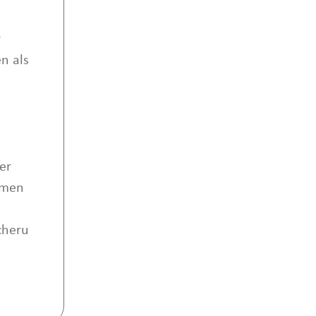
r
n als
er
omen
cheru