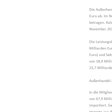
Die Außenhand
Euro ab. Im N
betragen. Kal
November 2021
Die Leistungs
Milliarden Eu
Euro) und Se
von 18,9 Mill
21,7 Milliard
Außenhandel 
In die Mitgl
von 67,9 Mill
importiert. G
Importe aus d