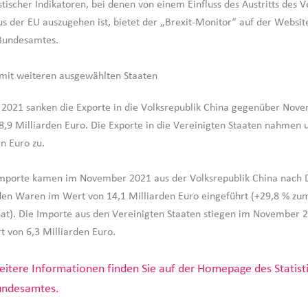
stischer Indikatoren, bei denen von einem Einfluss des Austritts des V
us der EU auszugehen ist, bietet der „Brexit-Monitor“ auf der Websit
 Bundesamtes.
mit weiteren ausgewählten Staaten
2021 sanken die Exporte in die Volksrepublik China gegenüber Nov
8,9 Milliarden Euro. Die Exporte in die Vereinigten Staaten nahmen 
n Euro zu.
Importe kamen im November 2021 aus der Volksrepublik China nach 
en Waren im Wert von 14,1 Milliarden Euro eingeführt (+29,8 % zu
t). Die Importe aus den Vereinigten Staaten stiegen im November 
t von 6,3 Milliarden Euro.
itere Informationen finden Sie auf der Homepage des Statist
undesamtes.