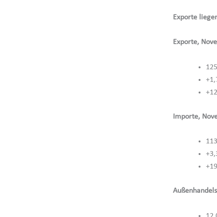
Exporte liege
Exporte, Nov
125
+1,
+12
Importe, Nov
113
+3,
+19
Außenhandels
12,