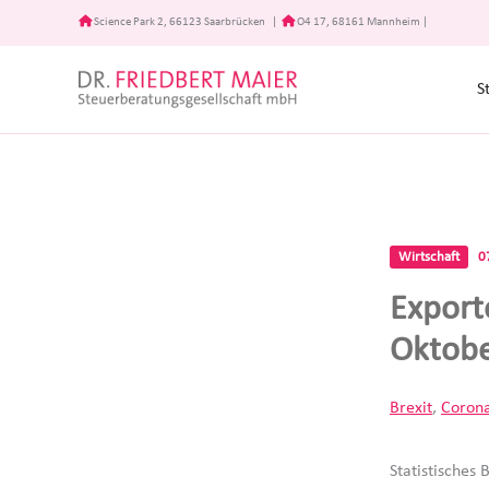
Zum
Science Park 2, 66123 Saarbrücken
|
O4 17, 68161 Mannheim
|
Inhalt
springen
S
Wirtschaft
0
Export
Oktobe
Brexit
,
Coron
Statistisches