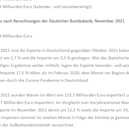
9 Milliarden Euro (kalender- und saisonbereinigt)
anz nach Berechnungen der Deutschen Bundesbank, November 2021
9 Milliarden Euro
021 sind die Exporte in Deutschland gegenüber Oktober 2021 kalen
gt um 1,7 % und die Importe um 3,3 % gestiegen. Wie das Statistisc
figer Ergebnisse weiter mitteilt, lagen die Exporte kalender- und sai
 Importe 17,5 % höher als im Februar 2020, dem Monat vor Beginn d
gen durch die Corona-Pandemie in Deutschland.
2021 wurden Waren im Wert von 125,7 Milliarden Euro exportiert 
7 Milliarden Euro importiert. Im Vergleich zum Vorjahresmonat No
xporte im November 2021 damit um 12,1 % sowie die Importe um 19,
 Importen nominal im zweiten Monat in Folge der höchste je gemes
 der Außenhandelsstatistik verzeichnet.