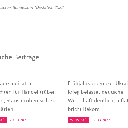
stisches Bundesamt (Destatis), 2022
iche Beiträge
rade Indicator:
Frühjahrsprognose: Ukra
chten für Handel trüben
Krieg belastet deutsche
in, Staus drohen sich zu
Wirtschaft deutlich, Infla
härfen
bricht Rekord
aft
20.10.2021
Wirtschaft
17.03.2022