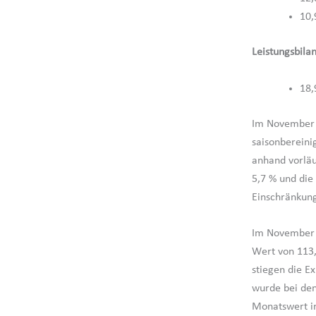
10,
Leistungsbil
18,
Im November 2
saisonbereini
anhand vorläu
5,7 % und die
Einschränkun
Im November 
Wert von 113,
stiegen die E
wurde bei den
Monatswert in