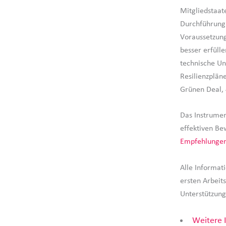
Mitgliedstaat
Durchführung 
Voraussetzung
besser erfülle
technische Un
Resilienzplän
Grünen Deal, 
Das Instrumen
effektiven B
Empfehlunge
Alle Informa
ersten Arbei
Unterstützun
Weitere 