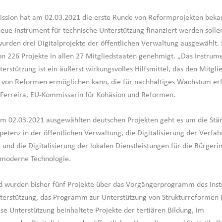
ssion hat am 02.03.2021 die erste Runde von Reformprojekten beka
neue Instrument für technische Unterstützung finanziert werden solle
urden drei Digitalprojekte der öffentlichen Verwaltung ausgewählt.
n 226 Projekte in allen 27 Mitgliedstaaten genehmigt. „Das Instrume
erstützung ist ein äußerst wirkungsvolles Hilfsmittel, das den Mitgli
von Reformen ermöglichen kann, die für nachhaltiges Wachstum erf
sa Ferreira, EU-Kommissarin für Kohäsion und Reformen.
am 02.03.2021 ausgewählten deutschen Projekten geht es um die Stä
petenz in der öffentlichen Verwaltung, die Digitalisierung der Verfah
t und die Digitalisierung der lokalen Dienstleistungen für die Bürger
 moderne Technologie.
d wurden bisher fünf Projekte über das Vorgängerprogramm des Inst
terstützung, das Programm zur Unterstützung von Strukturreformen 
ese Unterstützung beinhaltete Projekte der tertiären Bildung, im