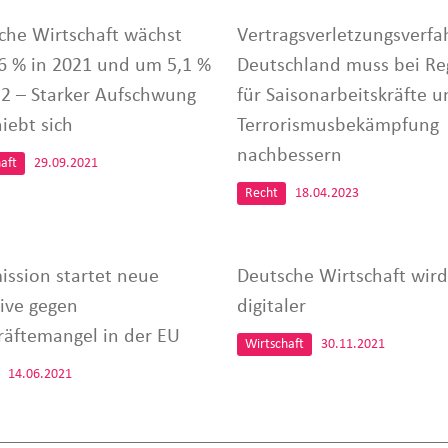
che Wirtschaft wächst
Vertragsverletzungsverfa
6 % in 2021 und um 5,1 %
Deutschland muss bei Re
22 – Starker Aufschwung
für Saisonarbeitskräfte u
iebt sich
Terrorismusbekämpfung
nachbessern
aft
29.09.2021
Recht
18.04.2023
ssion startet neue
Deutsche Wirtschaft wird
tive gegen
digitaler
räftemangel in der EU
Wirtschaft
30.11.2021
14.06.2021