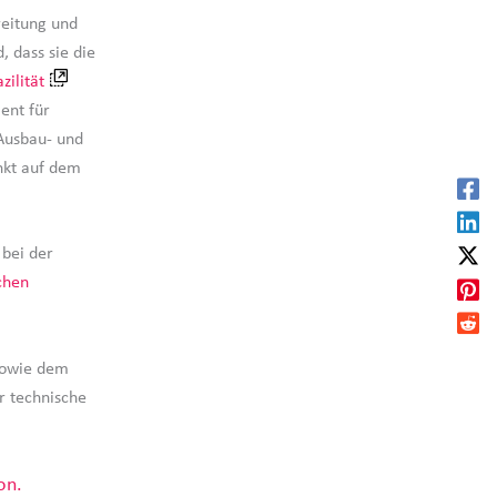
reitung und
, dass sie die
zilität
ent für
Ausbau- und
nkt auf dem
 bei der
chen
sowie dem
r technische
on.