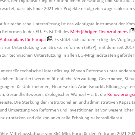
sen, der Digitalisierung der öffentlichen Verwaltung und Statistik. D
wartet, dass bis Ende 2021 vier Projekte erfolgreich abgeschlossen 
t für technische Unterstützung ist das wichtigste Instrument der Kom
 Reformen in der EU. Es ist Teil des
Mehrjährigen Finanzrahmens
Aufbauplans für Europa
. Es stützt sich auf den Erfolg des Vorgä
 zur Unterstützung von Strukturreformen (SRSP), mit dem seit 2017
e zur technischen Unterstützung in allen EU-Mitgliedstaaten geförde
ument für technische Unterstützung können Reformen unter anderem
eichen finanziert werden: öffentliche Verwaltung, Governance, Steuer
ungen für Unternehmen, Finanzsektor, Arbeitsmarkt, Bildungssyste
gen, Gesundheitswesen, ökologischer Wandel – z. B. die
Renovierungs
ienste. Die Stärkung der institutionellen und administrativen Kapazit
und Umsetzung von Reformen und Investitionen ist von wesentlicher
nz zu stärken und die konjunkturelle Erholung zu konsolidieren.
öhte Mittelausstattung von 864 Mio. Euro für den Zeitraum 2021-20