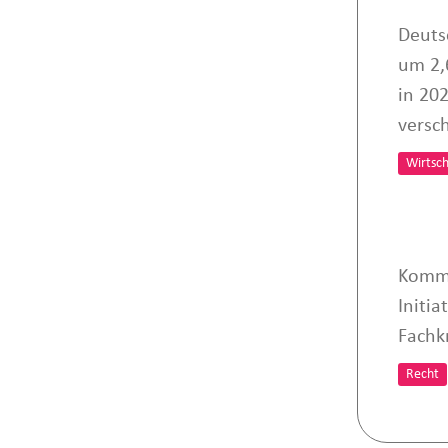
Deuts
um 2,
in 20
versch
Wirtsch
Kommi
Initia
Fachk
Recht