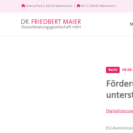
Zum
Science Park 2, 66123 Saarbrücken
|
O4 17, 68161 Mannheim
|
Inhalt
springen
S
Recht
03.03
Förder
unters
Digitalisierun
EU-Kommissio