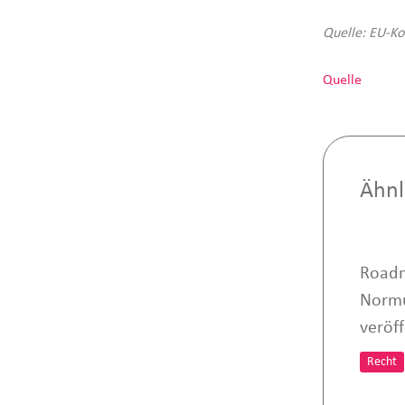
Quelle: EU-K
Quelle
Ähnl
Roadm
Normu
veröff
Recht