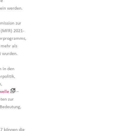
ie
sein werden.
mission zur
(MFR) 2021-
ngerprogramms,
 mehr als
rt wurden.
 in den
politik,
m,
welle
–
äten zur
 Bedeutung,
27 können die