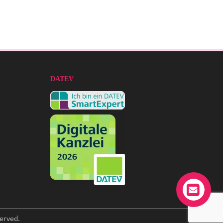
DATEV
erved.