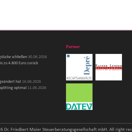
Partner
gslücke schließen
30.06.2026
is zu 4.800 Euro zurück
 geändert hat
16.06.2026
plitting optimal
11.06.2026
6 Dr. Friedbert Maier Steuerberatungsgesellschaft mbH. All right res