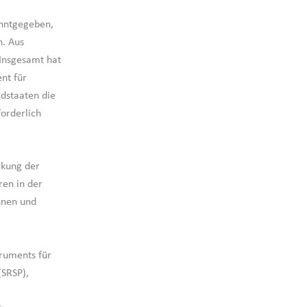
nntgegeben,
n. Aus
 Insgesamt hat
nt für
edstaaten die
orderlich
rkung der
ren in der
innen und
ruments für
(SRSP),