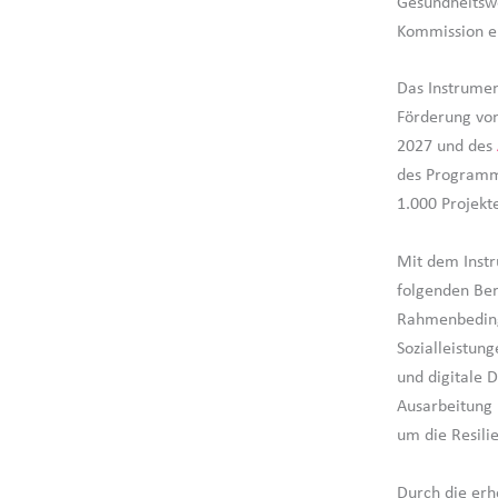
Gesundheitswe
Kommission er
Das Instrumen
Förderung von
2027 und des
des Programms
1.000 Projekt
Mit dem Instr
folgenden Ber
Rahmenbeding
Sozialleistun
und digitale D
Ausarbeitung 
um die Resilie
Durch die erh