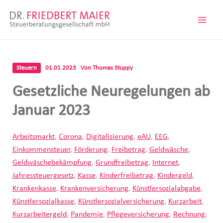
Zum
Inhalt
springen
Steuern
01.01.2023
Von
Thomas Stuppy
Gesetzliche Neuregelungen ab
Januar 2023
Arbeitsmarkt
,
Corona
,
Digitalisierung
,
eAU
,
EEG
,
Einkommensteuer
,
Förderung
,
Freibetrag
,
Geldwäsche
,
Geldwäschebekämpfung
,
Grundfreibetrag
,
Internet
,
Jahressteuergesetz
,
Kasse
,
Kinderfreibetrag
,
Kindergeld
,
Krankenkasse
,
Krankenversicherung
,
Künstlersozialabgabe
,
Künstlersozialkasse
,
Künstlersozialversicherung
,
Kurzarbeit
,
Kurzarbeitergeld
,
Pandemie
,
Pflegeversicherung
,
Rechnung
,