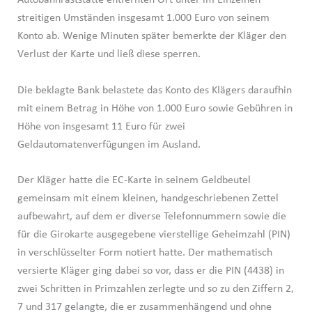
Autobahnraststätte entfernten Ort unter im Einzelnen
streitigen Umständen insgesamt 1.000 Euro von seinem
Konto ab. Wenige Minuten später bemerkte der Kläger den
Verlust der Karte und ließ diese sperren.
Die beklagte Bank belastete das Konto des Klägers daraufhin
mit einem Betrag in Höhe von 1.000 Euro sowie Gebühren in
Höhe von insgesamt 11 Euro für zwei
Geldautomatenverfügungen im Ausland.
Der Kläger hatte die EC-Karte in seinem Geldbeutel
gemeinsam mit einem kleinen, handgeschriebenen Zettel
aufbewahrt, auf dem er diverse Telefonnummern sowie die
für die Girokarte ausgegebene vierstellige Geheimzahl (PIN)
in verschlüsselter Form notiert hatte. Der mathematisch
versierte Kläger ging dabei so vor, dass er die PIN (4438) in
zwei Schritten in Primzahlen zerlegte und so zu den Ziffern 2,
7 und 317 gelangte, die er zusammenhängend und ohne