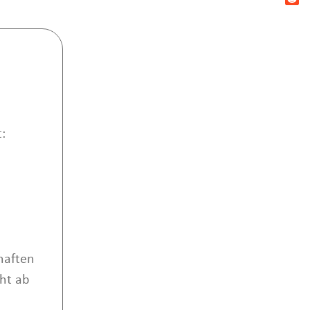
:
haften
cht ab