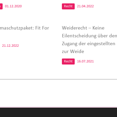
n
01.12.2020
Recht
21.04.2022
imaschutzpaket: Fit For
Weiderecht – Keine
Eilentscheidung über de
Zugang der eingestellten
21.12.2022
zur Weide
Recht
16.07.2021