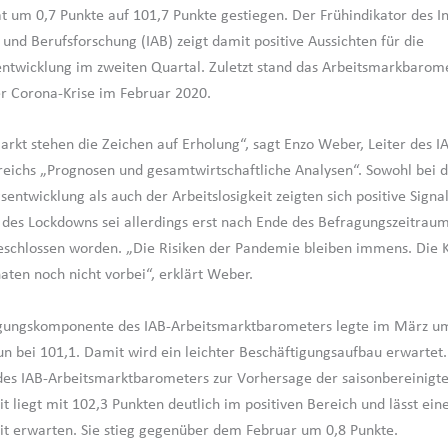
um 0,7 Punkte auf 101,7 Punkte gestiegen. Der Frühindikator des Ins
 und Berufsforschung (IAB) zeigt damit positive Aussichten für die
ntwicklung im zweiten Quartal. Zuletzt stand das Arbeitsmarkbarom
er Corona-Krise im Februar 2020.
rkt stehen die Zeichen auf Erholung“, sagt Enzo Weber, Leiter des I
eichs „Prognosen und gesamtwirtschaftliche Analysen“. Sowohl bei 
entwicklung als auch der Arbeitslosigkeit zeigten sich positive Signa
des Lockdowns sei allerdings erst nach Ende des Befragungszeitraum
schlossen worden. „Die Risiken der Pandemie bleiben immens. Die Kr
ten noch nicht vorbei“, erklärt Weber.
igungskomponente des IAB-Arbeitsmarktbarometers legte im März um
nun bei 101,1. Damit wird ein leichter Beschäftigungsaufbau erwartet.
es IAB-Arbeitsmarktbarometers zur Vorhersage der saisonbereinigt
it liegt mit 102,3 Punkten deutlich im positiven Bereich und lässt ein
eit erwarten. Sie stieg gegenüber dem Februar um 0,8 Punkte.