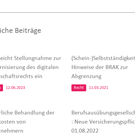
iche Beiträge
reicht Stellungnahme zur
(Schein-)Selbstständigkeit
nisierung des digitalen
Hinweise der BRAK zur
schaftsrechts ein
Abgrenzung
n
12.06.2023
Recht
11.03.2021
rliche Behandlung der
Berufsausübungsgesellsc
kosten von
: Neue Versicherungspfli
tnehmern
01.08.2022