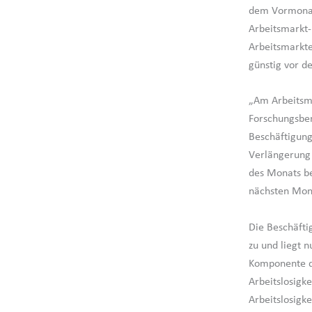
dem Vormonat 
Arbeitsmarkt-
Arbeitsmarkte
günstig vor d
„Am Arbeitsma
Forschungsber
Beschäftigungs
Verlängerung 
des Monats be
nächsten Mona
Die Beschäft
zu und liegt 
Komponente d
Arbeitslosigke
Arbeitslosigk