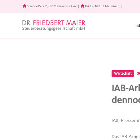
Zum
Science Park 2, 66123 Saarbrücken
|
O4 17, 68161 Mannheim
|
Inhalt
springen
S
Wirtschaft
3
IAB-Ar
dennoc
IAB, Pressemi
Das IAB-Arbei