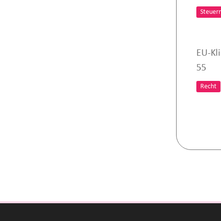
Steuer
EU-Kl
55
Recht