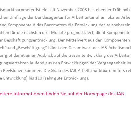
tsmarktbarometer ist ein seit November 2008 bestehender Frühindika
chen Umfrage der Bundesagentur für Arbeit unter allen lokalen Arbe
end Komponente A des Barometers die Entwicklung der saisonberein
ahlen für die nächsten drei Monate prognostiziert, dient Komponente
er Beschäftigungsentwicklung. Der Mittelwert aus den Komponenten
keit“ und „Beschäftigung“ bildet den Gesamtwert des IAB-Arbeitsmar
tor gibt damit einen Ausblick auf die Gesamtentwicklung des Arbeits
gungsverfahren laufend aus den Entwicklungen der Vergangenheit ler
n Revisionen kommen. Die Skala des IAB-Arbeitsmarktbarometers rei
e Entwicklung) bis 110 (sehr gute Entwicklung).
itere Informationen finden Sie auf der Homepage des IAB.