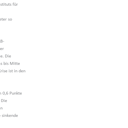
tituts für
eter so
AB-
der
le. Die
s bis Mitte
ise ist in den
 0,6 Punkte
 Die
en
e sinkende