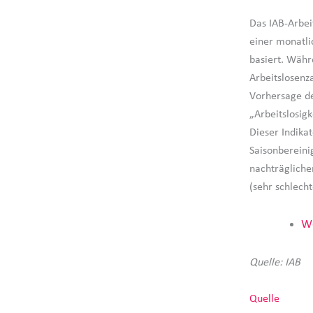
Das IAB-Arbei
einer monatli
basiert. Währ
Arbeitslosenz
Vorhersage d
„Arbeitslosig
Dieser Indika
Saisonbereini
nachträgliche
(sehr schlecht
We
Quelle: IAB
Quelle