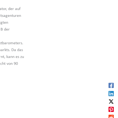
tor, der auf
itsagenturen
igten
 B der
ktbarometers.
markts. Da das
nt, kann es zu
cht von 90