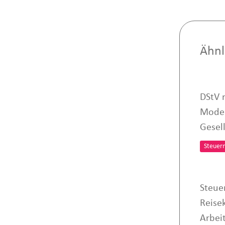
Ähnl
DStV 
Moder
Gesell
Steuer
Steue
Reise
Arbei