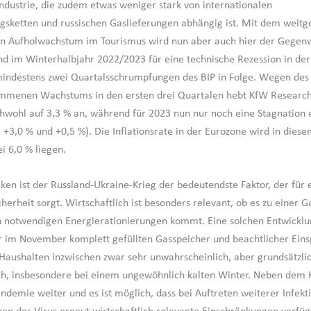
Industrie, die zudem etwas weniger stark von internationalen
sketten und russischen Gaslieferungen abhängig ist. Mit dem weit
n Aufholwachstum im Tourismus wird nun aber auch hier der Gegen
d im Winterhalbjahr 2022/2023 für eine technische Rezession in de
mindestens zwei Quartalsschrumpfungen des BIP in Folge. Wegen des 
mmenen Wachstums in den ersten drei Quartalen hebt KfW Research
chwohl auf 3,3 % an, während für 2023 nun nur noch eine Stagnation 
 +3,0 % und +0,5 %). Die Inflationsrate in der Eurozone wird in diese
i 6,0 % liegen.
iken ist der Russland-Ukraine-Krieg der bedeutendste Faktor, der für
herheit sorgt. Wirtschaftlich ist besonders relevant, ob es zu einer
notwendigen Energierationierungen kommt. Eine solchen Entwicklun
r im November komplett gefüllten Gasspeicher und beachtlicher Ein
 Haushalten inzwischen zwar sehr unwahrscheinlich, aber grundsätzli
, insbesondere bei einem ungewöhnlich kalten Winter. Neben dem K
ndemie weiter und es ist möglich, dass bei Auftreten weiterer Infekt