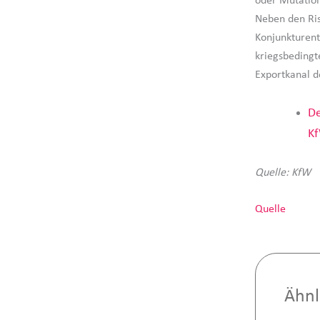
oder Mutation
Neben den Ris
Konjunkturent
kriegsbedingt
Exportkanal d
De
Kf
Quelle: KfW
Quelle
Ähnl