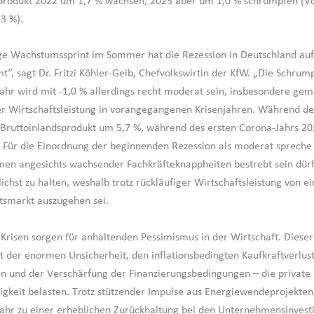
sprodukt 2022 um 1,7 % wachsen, 2023 aber um 1,0 % schrumpfen (V
,3 %).
ge Wachstumssprint im Sommer hat die Rezession in Deutschland au
t“, sagt Dr. Fritzi Köhler-Geib, Chefvolkswirtin der KfW. „Die Schru
r wird mit -1,0 % allerdings recht moderat sein, insbesondere ge
r Wirtschaftsleistung in vorangegangenen Krisenjahren. Während de
Bruttoinlandsprodukt um 5,7 %, während des ersten Corona-Jahrs 2
 Für die Einordnung der beginnenden Rezession als moderat spreche
en angesichts wachsender Fachkräfteknappheiten bestrebt sein dürf
ichst zu halten, weshalb trotz rückläufiger Wirtschaftsleistung von 
itsmarkt auszugehen sei.
 Krisen sorgen für anhaltenden Pessimismus in der Wirtschaft. Dieser
der enormen Unsicherheit, den inflationsbedingten Kaufkraftverlus
n und der Verschärfung der Finanzierungsbedingungen – die private
ätigkeit belasten. Trotz stützender Impulse aus Energiewendeprojekten
r zu einer erheblichen Zurückhaltung bei den Unternehmensinvesti