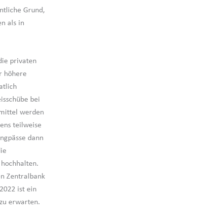
ntliche Grund,
 als in
ie privaten
r höhere
atlich
eisschübe bei
mittel werden
ens teilweise
engpässe dann
ie
– hochhalten.
hen Zentralbank
2022 ist ein
zu erwarten.