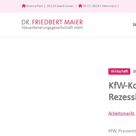
Zum
Science Park 2, 66123 Saarbrücken
|
O4 17, 68161 Mannheim
|
Inhalt
springen
S
Wirtschaft
2
KfW-Ko
Rezess
Arbeitsmarkt
KfW, Pressemi