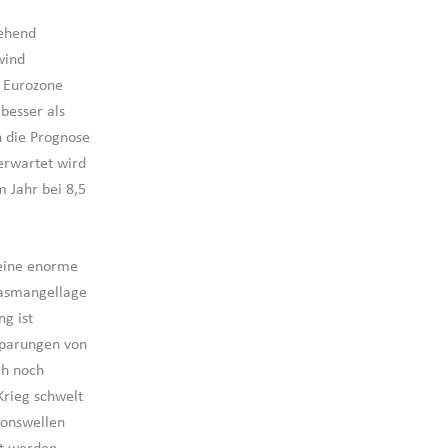
gehend
wind
r Eurozone
besser als
 die Prognose
erwartet wird
m Jahr bei 8,5
 eine enorme
 Gasmangellage
g ist
sparungen von
ch noch
rieg schwelt
ionswellen