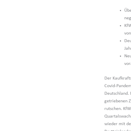
Übe
neg
KfW
von
Deu
Jah
Neu
vor
Der Kaufkraft
Covid-Pandemi
Deutschland.
getriebenen Z
rutschen. KfW
Quartalswach
wieder mit d