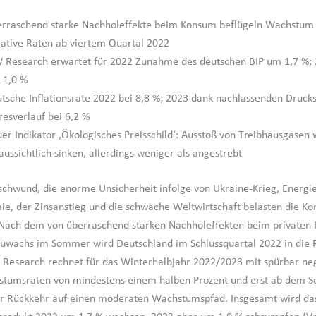
rraschend starke Nachholeffekte beim Konsum beflügeln Wachstum
ative Raten ab viertem Quartal 2022
 Research erwartet für 2022 Zunahme des deutschen BIP um 1,7 %;
 1,0 %
tsche Inflationsrate 2022 bei 8,8 %; 2023 dank nachlassenden Druck
resverlauf bei 6,2 %
er Indikator ‚Ökologisches Preisschild‘: Ausstoß von Treibhausgasen 
aussichtlich sinken, allerdings weniger als angestrebt
schwund, die enorme Unsicherheit infolge von Ukraine-Krieg, Energi
e, der Zinsanstieg und die schwache Weltwirtschaft belasten die Kon
 Nach dem von überraschend starken Nachholeffekten beim privaten
uwachs im Sommer wird Deutschland im Schlussquartal 2022 in die 
 Research rechnet für das Winterhalbjahr 2022/2023 mit spürbar ne
stumsraten von mindestens einem halben Prozent und erst ab dem
er Rückkehr auf einen moderaten Wachstumspfad. Insgesamt wird da