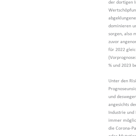
der dortigen 
Wertschöpfung
abgeklungene
dominieren un
sorgen, also 
zuvor angeno
für 2022 glei
(Vorprognose:
% und 2023 be
Unter den Ris
Prognoseunsic
und deswegen 
angesichts de
Industrie und
immer möglich
die Corona-Pa