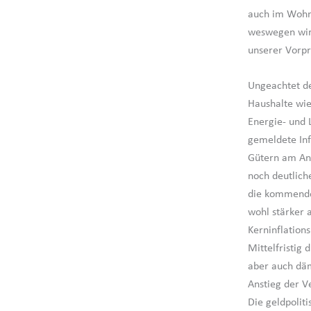
auch im Wohnb
weswegen wir 
unserer Vorpr
Ungeachtet de
Haushalte wie
Energie- und 
gemeldete Inf
Gütern am An
noch deutlich
die kommenden
wohl stärker 
Kerninflations
Mittelfristig 
aber auch däm
Anstieg der V
Die geldpolit