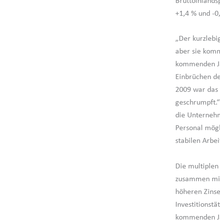
Bruttoinland
+1,4 % und -0
„Der kurzlebi
aber sie komm
kommenden Jah
Einbrüchen de
2009 war das 
geschrumpft.“
die Unternehm
Personal mögl
stabilen Arbe
Die multiplen
zusammen mit 
höheren Zinse
Investitionst
kommenden Jah