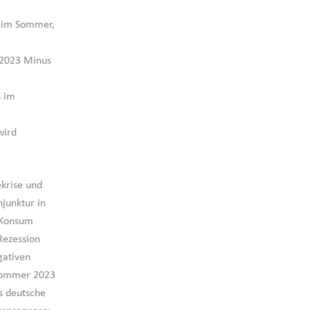
 im Sommer,
 2023 Minus
s im
wird
ekrise und
junktur in
 Konsum
Rezession
gativen
 Sommer 2023
s deutsche