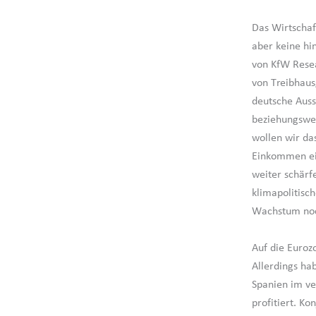
Das Wirtschaf
aber keine hi
von KfW Resea
von Treibhaus
deutsche Auss
beziehungswei
wollen wir da
Einkommen ein
weiter schärfe
klimapolitisc
Wachstum noc
Auf die Euroz
Allerdings ha
Spanien im ve
profitiert. Ko