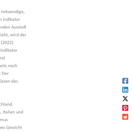
e notwendige,
 Indikator
enden Ausstoß
ieht, wird der
 (2022)
Indikator
und
eits noch
: Der
üssen das
chland.
 Italien und
smus
ches Gewicht