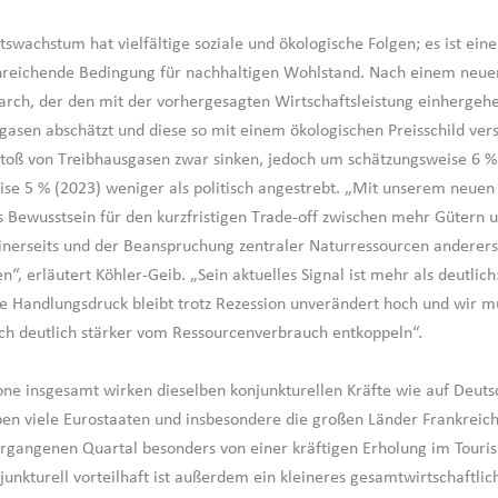
tswachstum hat vielfältige soziale und ökologische Folgen; es ist ein
nreichende Bedingung für nachhaltigen Wohlstand. Nach einem neuen
rch, der den mit der vorhergesagten Wirtschaftsleistung einhergeh
gasen abschätzt und diese so mit einem ökologischen Preisschild vers
toß von Treibhausgasen zwar sinken, jedoch um schätzungsweise 6 %
se 5 % (2023) weniger als politisch angestrebt. „Mit unserem neuen 
s Bewusstsein für den kurzfristigen Trade-off zwischen mehr Gütern 
erseits und der Beanspruchung zentraler Naturressourcen anderers
n“, erläutert Köhler-Geib. „Sein aktuelles Signal ist mehr als deutlich
he Handlungsdruck bleibt trotz Rezession unverändert hoch und wir m
h deutlich stärker vom Ressourcenverbrauch entkoppeln“.
one insgesamt wirken dieselben konjunkturellen Kräfte wie auf Deuts
ben viele Eurostaaten und insbesondere die großen Länder Frankreich,
rgangenen Quartal besonders von einer kräftigen Erholung im Touri
njunkturell vorteilhaft ist außerdem ein kleineres gesamtwirtschaftli