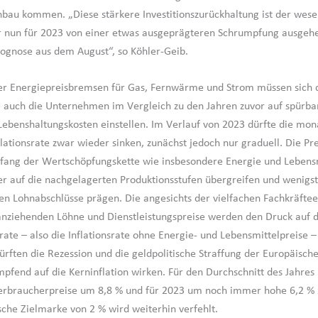
au kommen. „Diese stärkere Investitionszurückhaltung ist der wese
nun für 2023 von einer etwas ausgeprägteren Schrumpfung ausgehen
ognose aus dem August“, so Köhler-Geib.
r Energiepreisbremsen für Gas, Fernwärme und Strom müssen sich d
 auch die Unternehmen im Vergleich zu den Jahren zuvor auf spürba
Lebenshaltungskosten einstellen. Im Verlauf von 2023 dürfte die mon
lationsrate zwar wieder sinken, zunächst jedoch nur graduell. Die Pr
fang der Wertschöpfungskette wie insbesondere Energie und Lebens
er auf die nachgelagerten Produktionsstufen übergreifen und wenigst
 Lohnabschlüsse prägen. Die angesichts der vielfachen Fachkräfte
anziehenden Löhne und Dienstleistungspreise werden den Druck auf d
rate – also die Inflationsrate ohne Energie- und Lebensmittelpreise 
dürften die Rezession und die geldpolitische Straffung der Europäisc
pfend auf die Kerninflation wirken. Für den Durchschnitt des Jahres 
erbraucherpreise um 8,8 % und für 2023 um noch immer hohe 6,2 % 
ische Zielmarke von 2 % wird weiterhin verfehlt.