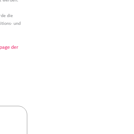
gt werden.
rde die
itions- und
page der