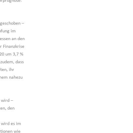
orprognose:
fgeschoben –
mpfung im
messen an den
r Finanzkrise
020 um 3,7 %
 zudem, dass
ten, ihr
einem nahezu
 wird –
ten, den
 wird es im
tionen wie