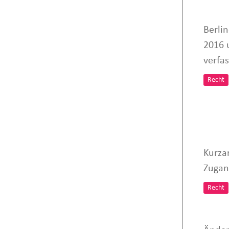
Berli
2016 
verfa
Recht
Kurzar
Zugan
Recht