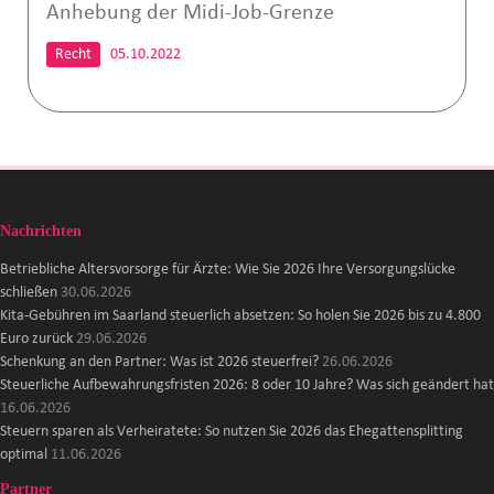
Anhebung der Midi-Job-Grenze
Recht
05.10.2022
Nachrichten
Betriebliche Altersvorsorge für Ärzte: Wie Sie 2026 Ihre Versorgungslücke
schließen
30.06.2026
Kita-Gebühren im Saarland steuerlich absetzen: So holen Sie 2026 bis zu 4.800
Euro zurück
29.06.2026
Schenkung an den Partner: Was ist 2026 steuerfrei?
26.06.2026
Steuerliche Aufbewahrungsfristen 2026: 8 oder 10 Jahre? Was sich geändert hat
16.06.2026
Steuern sparen als Verheiratete: So nutzen Sie 2026 das Ehegattensplitting
optimal
11.06.2026
Partner