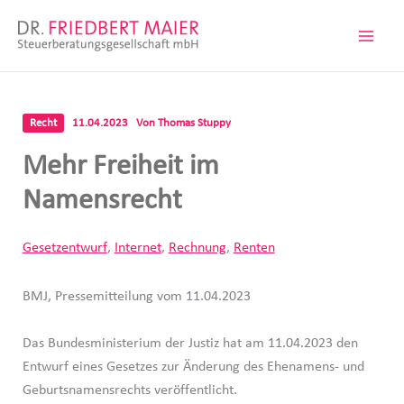
Zum
Inhalt
springen
Recht
11.04.2023
Von
Thomas Stuppy
Mehr Freiheit im
Namensrecht
Gesetzentwurf
,
Internet
,
Rechnung
,
Renten
BMJ, Pressemitteilung vom 11.04.2023
Das Bundesministerium der Justiz hat am 11.04.2023 den
Entwurf eines Gesetzes zur Änderung des Ehenamens- und
Geburtsnamensrechts veröffentlicht.