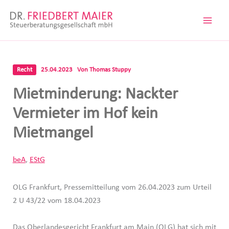
Zum
Inhalt
springen
Recht
25.04.2023
Von
Thomas Stuppy
Mietminderung: Nackter
Vermieter im Hof kein
Mietmangel
beA
,
EStG
OLG Frankfurt, Pressemitteilung vom 26.04.2023 zum Urteil
2 U 43/22 vom 18.04.2023
Das Oberlandesgericht Frankfurt am Main (OLG) hat sich mit