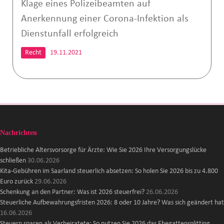
Klage eines Polizeibeamten auf
Anerkennung einer Corona-Infektion als
Dienstunfall erfolgreich
Recht
19.11.2021
Nachrichten
Betriebliche Altersvorsorge für Ärzte: Wie Sie 2026 Ihre Versorgungslücke
schließen
30.06.2026
Kita-Gebühren im Saarland steuerlich absetzen: So holen Sie 2026 bis zu 4.800
Euro zurück
29.06.2026
Schenkung an den Partner: Was ist 2026 steuerfrei?
26.06.2026
Steuerliche Aufbewahrungsfristen 2026: 8 oder 10 Jahre? Was sich geändert hat
16.06.2026
Steuern sparen als Verheiratete: So nutzen Sie 2026 das Ehegattensplitting