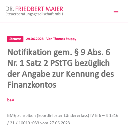
Zum
Inhalt
springen
Steuern
29.06.2023
Von
Thomas Stuppy
Notifikation gem. § 9 Abs. 6
Nr. 1 Satz 2 PStTG bezüglich
der Angabe zur Kennung des
Finanzkontos
beA
BMF, Schreiben (koordinierter Ländererlass) IV B 6 – S-1316
/ 21 / 10019 :033 vom 27.06.2023