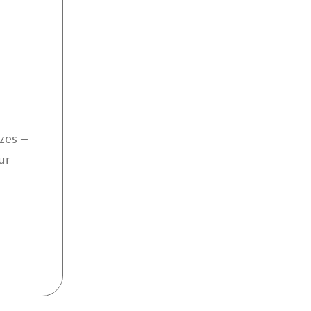
zes –
ur