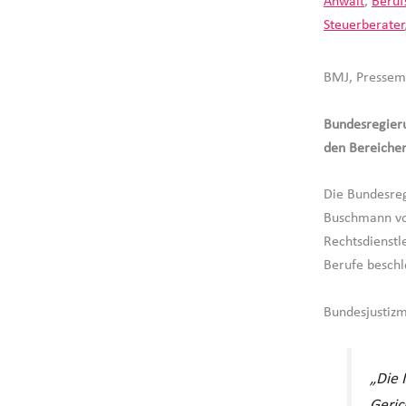
Anwalt
,
Beruf
Steuerberater
BMJ, Pressem
Bundesregieru
den Bereichen
Die Bundesreg
Buschmann vor
Rechtsdienstl
Berufe beschl
Bundesjustizm
„Die 
Geric