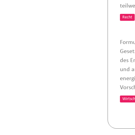
teilw
Recht
Formu
Geset
des E
und a
energi
Vorsc
Wirtsch