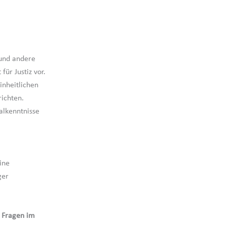
 und andere
ür Justiz vor.
inheitlichen
ichten.
alkenntnisse
ine
ger
n Fragen im