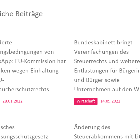
iche Beiträge
erte
Bundeskabinett bringt
ngsbedingungen von
Vereinfachungen des
App: EU-Kommission hat
Steuerrechts und weitere
ken wegen Einhaltung
Entlastungen für Bürger
U-
und Bürger sowie
aucherschutzrechts
Unternehmen auf den W
28.01.2022
Wirtschaft
14.09.2022
isches
Änderung des
ssungsschutzgesetz
Steuerabkommens mit Li