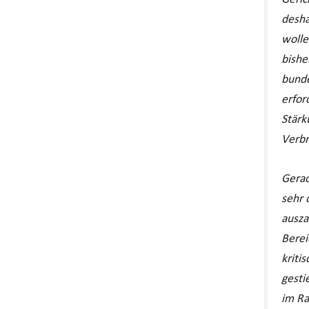
desha
wolle
bishe
bunde
erfor
Stärk
Verbr
Gerad
sehr 
ausza
Berei
kriti
gesti
im Ra