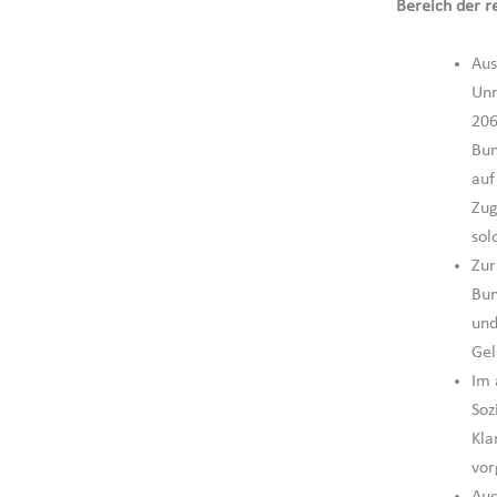
Bereich der r
Aus
Unr
206
Bun
auf
Zug
sol
Zur
Bun
und
Gel
Im 
Soz
Kla
vo
Auc