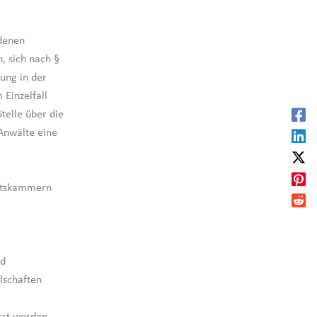
 denen
, sich nach §
ung in der
Einzelfall
telle über die
Anwälte eine
altskammern
nd
lschaften
sst werden.