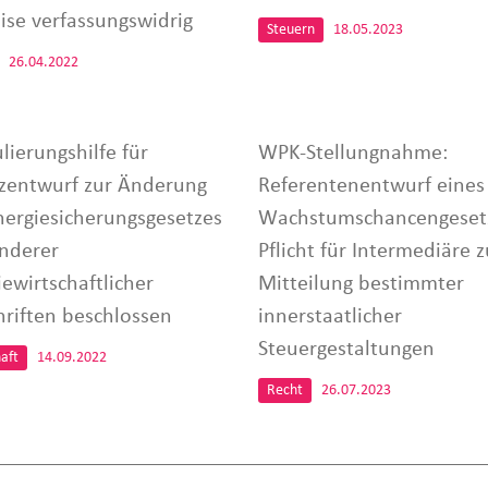
eise verfassungswidrig
Steuern
18.05.2023
26.04.2022
lierungshilfe für
WPK-Stellungnahme:
zentwurf zur Änderung
Referentenentwurf eines
nergiesicherungsgesetzes
Wachstumschancengeset
nderer
Pflicht für Intermediäre z
ewirtschaftlicher
Mitteilung bestimmter
hriften beschlossen
innerstaatlicher
Steuergestaltungen
aft
14.09.2022
Recht
26.07.2023