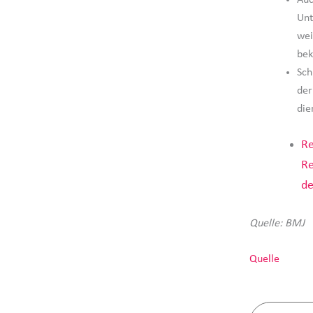
Unt
wei
be
Sch
der
die
Re
Re
de
Quelle: BMJ
Quelle