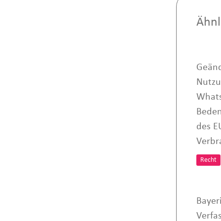
Ähnl
Geänd
Nutzu
Whats
Beden
des E
Verbr
Recht
Bayer
Verfa