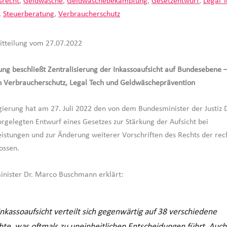
srecht
,
Geldwäsche
,
Geldwäschebekämpfung
,
Gesetzentwurf
,
Legal 
,
Steuerberatung
,
Verbraucherschutz
itteilung vom 27.07.2022
ng beschließt Zentralisierung der Inkassoaufsicht auf Bundesebene –
 Verbraucherschutz, Legal Tech und Geldwäscheprävention
ierung hat am 27. Juli 2022 den von dem Bundesminister der Justiz 
gelegten Entwurf eines Gesetzes zur Stärkung der Aufsicht bei
eistungen und zur Änderung weiterer Vorschriften des Rechts der re
ossen.
inister Dr. Marco Buschmann erklärt:
Inkassoaufsicht verteilt sich gegenwärtig auf 38 verschiedene
hte, was oftmals zu uneinheitlichen Entscheidungen führt. Auch