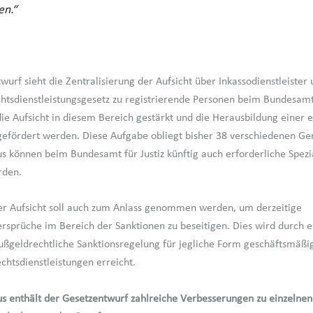
en.“
wurf sieht die Zentralisierung der Aufsicht über Inkassodienstleister
tsdienstleistungsgesetz zu registrierende Personen beim Bundesamt f
die Aufsicht in diesem Bereich gestärkt und die Herausbildung einer e
gefördert werden. Diese Aufgabe obliegt bisher 38 verschiedenen Ger
s können beim Bundesamt für Justiz künftig auch erforderliche Spezi
rden.
r Aufsicht soll auch zum Anlass genommen werden, um derzeitige
sprüche im Bereich der Sanktionen zu beseitigen. Dies wird durch e
bußgeldrechtliche Sanktionsregelung für jegliche Form geschäftsmäßi
chtsdienstleistungen erreicht.
s enthält der Gesetzentwurf zahlreiche Verbesserungen zu einzelne