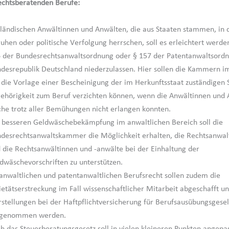
echtsberatenden Berufe:
ländischen Anwältinnen und Anwälten, die aus Staaten stammen, in
uhen oder politische Verfolgung herrschen, soll es erleichtert werden
 der Bundesrechtsanwaltsordnung oder § 157 der Patentanwaltsordn
desrepublik Deutschland niederzulassen. Hier sollen die Kammern im 
 die Vorlage einer Bescheinigung der im Herkunftsstaat zuständigen S
ehörigkeit zum Beruf verzichten können, wenn die Anwältinnen und 
che trotz aller Bemühungen nicht erlangen konnten.
 besseren Geldwäschebekämpfung im anwaltlichen Bereich soll die
desrechtsanwaltskammer die Möglichkeit erhalten, die Rechtsanw
 die Rechtsanwältinnen und -anwälte bei der Einhaltung der
dwäschevorschriften zu unterstützen.
anwaltlichen und patentanwaltlichen Berufsrecht sollen zudem die
ietätserstreckung im Fall wissenschaftlicher Mitarbeit abgeschafft u
rstellungen bei der Haftpflichtversicherung für Berufsausübungsgesel
rgenommen werden.
h das Steuerberatungsgesetz soll in vielen kleineren Punkten angepa