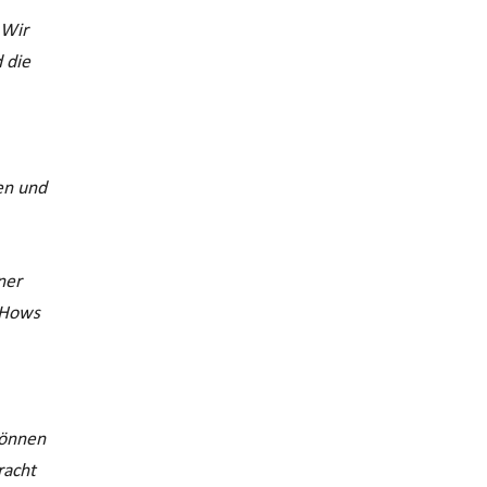
 Wir
 die
en und
ner
-Hows
können
racht