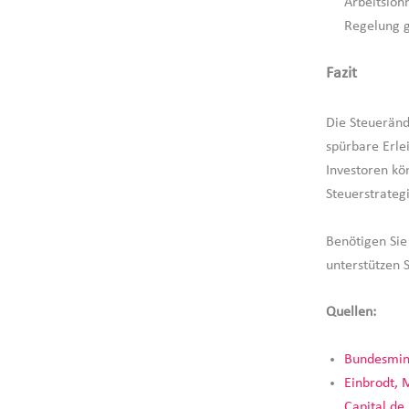
Arbeitsloh
Regelung g
Fazit
Die Steueränd
spürbare Erle
Investoren kö
Steuerstrateg
Benötigen Sie
unterstützen 
Quellen:
Bundesmini
Einbrodt, 
Capital.de