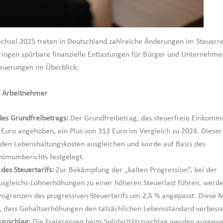
hsel 2025 treten in Deutschland zahlreiche Änderungen im Steuerrec
ringen spürbare finanzielle Entlastungen für Bürger und Unternehmen
euerungen im Überblick:
r Arbeitnehmer
es Grundfreibetrags:
Der Grundfreibetrag, das steuerfreie Einkomm
 Euro angehoben, ein Plus von 312 Euro im Vergleich zu 2024. Dieser 
nden Lebenshaltungskosten ausgleichen und wurde auf Basis des
nimumberichts festgelegt.
des Steuertarifs:
Zur Bekämpfung der „kalten Progression“, bei der
ausgleichs-Lohnerhöhungen zu einer höheren Steuerlast führen, werde
sgrenzen des progressiven Steuertarifs um 2,5 % angepasst. Dies
r, dass Gehaltserhöhungen den tatsächlichen Lebensstandard verbess
szuschlag:
Die Freigrenzen beim Solidaritätszuschlag werden ausgewe