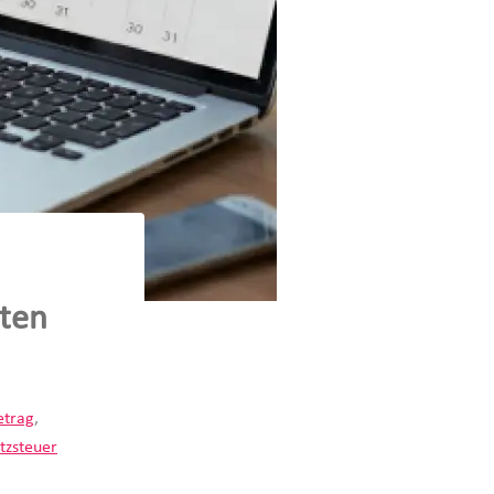
sten
etrag
,
tzsteuer