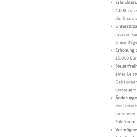
Erleichter
4.008 Euro
die finanzi
Unterstütz
müssen kün
Diese Rege
Erhöhung d
15.000 Eur
Steuerfreih
einer Leis
Gebäudeart
versteuert
Änderunge
der Umsatz
laufenden 
Spielraum.
Vermögens