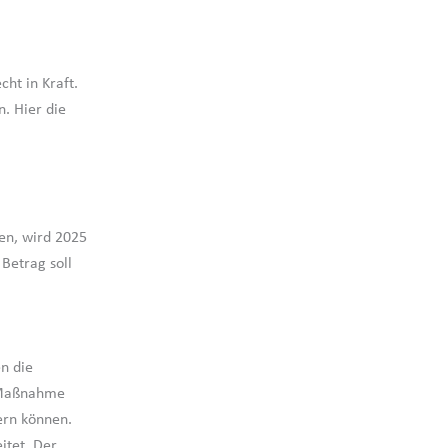
ht in Kraft.
. Hier die
en, wird 2025
Betrag soll
n die
e Maßnahme
ern können.
itet. Der