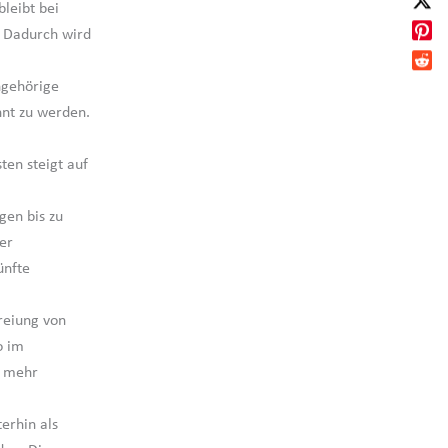
leibt bei
. Dadurch wird
ngehörige
nnt zu werden.
ten steigt auf
gen bis zu
er
ünfte
reiung von
o im
n mehr
erhin als