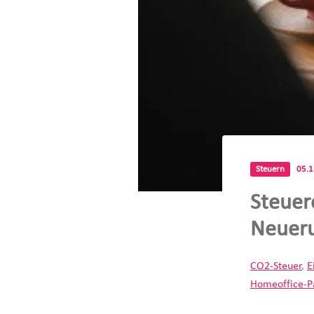
Steuern
05.
Steuer
Neueru
CO2-Steuer
,
E
Homeoffice-P