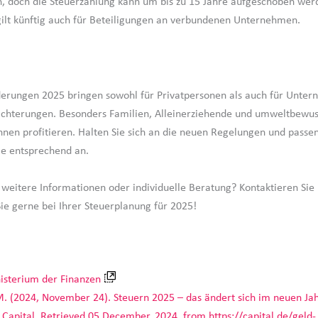
n, doch die Steuerzahlung kann um bis zu 15 Jahre aufgeschoben wer
ilt künftig auch für Beteiligungen an verbundenen Unternehmen.
erungen 2025 bringen sowohl für Privatpersonen als auch für Unte
ichterungen. Besonders Familien, Alleinerziehende und umweltbewus
nnen profitieren. Halten Sie sich an die neuen Regelungen und passen
ie entsprechend an.
 weitere Informationen oder individuelle Beratung? Kontaktieren Sie 
Sie gerne bei Ihrer Steuerplanung für 2025!
sterium der Finanzen
M. (2024, November 24). Steuern 2025 – das ändert sich im neuen Jah
. Capital. Retrieved 05 December. 2024, from https://capital.de/geld-