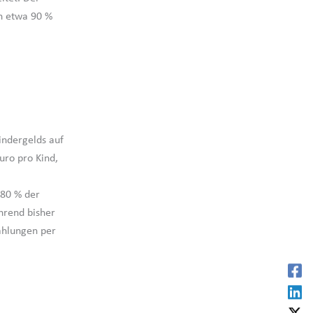
h etwa 90 %
indergelds auf
uro pro Kind,
 80 % der
hrend bisher
Zahlungen per