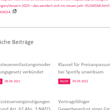
ungen/steuern-2025—das-aendert-sich-im-neuen-jahr-35244568.html
903014.
iche Beiträge
steuerentlastungsmoder
Klausel für Preisanpassu
rungsgesetz verkündet
bei Spotify unwirksam
n
08.06.2021
Recht
09.09.2022
zsteuervergünstigungen
Vortragsfähiger
rund Art. 67 Abs. 3 NATO-
Gewerbeverlust einer G