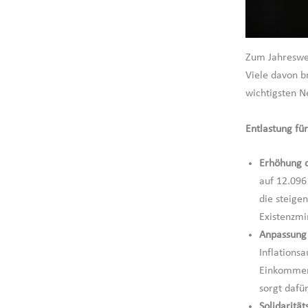
Zum Jahreswec
Viele davon b
wichtigsten N
Entlastung fü
Erhöhung d
auf 12.096
die steige
Existenzmi
Anpassung 
Inflations
Einkommen
sorgt dafü
Solidarität