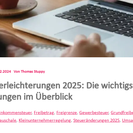
12.2024
Von
Thomas Stuppy
erleichterungen 2025: Die wichtig
ngen im Überblick
inkommensteuer
,
Freibetrag
,
Freigrenze
,
Gewerbesteuer
,
Grundfreib
auschale
,
Kleinunternehmerregelung
,
Steueränderungen 2025
,
Umsa