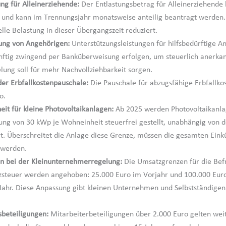
ung für Alleinerziehende:
Der Entlastungsbetrag für Alleinerziehende b
 und kann im Trennungsjahr monatsweise anteilig beantragt werden
elle Belastung in dieser Übergangszeit reduziert.
ung von Angehörigen:
Unterstützungsleistungen für hilfsbedürftige A
ftig zwingend per Banküberweisung erfolgen, um steuerlich anerka
lung soll für mehr Nachvollziehbarkeit sorgen.
er Erbfallkostenpauschale:
Die Pauschale für abzugsfähige Erbfallkos
o.
eit für kleine Photovoltaikanlagen:
Ab 2025 werden Photovoltaikanla
tung von 30 kWp je Wohneinheit steuerfrei gestellt, unabhängig von d
. Überschreitet die Anlage diese Grenze, müssen die gesamten Eink
 werden.
n bei der Kleinunternehmerregelung:
Die Umsatzgrenzen für die Bef
steuer werden angehoben: 25.000 Euro im Vorjahr und 100.000 Eur
Jahr. Diese Anpassung gibt kleinen Unternehmen und Selbstständige
beteiligungen:
Mitarbeiterbeteiligungen über 2.000 Euro gelten weit