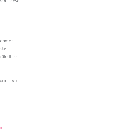
den. Diese
rnehmer
ste
 Sie Ihre
uns – wir
r –