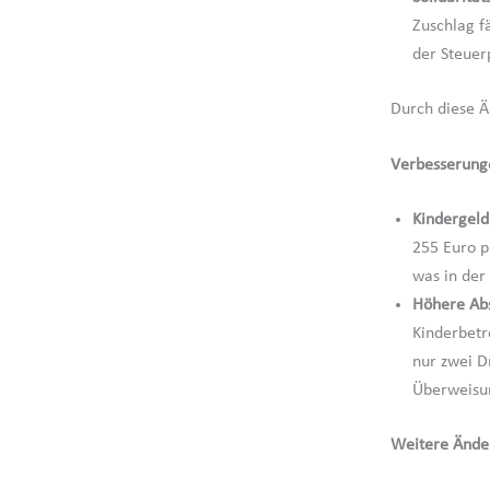
Zuschlag f
der Steuerp
Durch diese Ä
Verbesserunge
Kindergeld
255 Euro p
was in der
Höhere Abs
Kinderbetr
nur zwei D
Überweisun
Weitere Ände