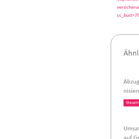
versicher
cc_bust=7
Ähnl
Abzug
nisie
Steuer
Umsat
auf G