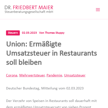
Zum
Inhalt
springen
Steuern
02.03.2023
Von
Thomas Stuppy
Union: Ermäßigte
Umsatzsteuer in Restaurants
soll bleiben
Corona
,
Mehrwertsteuer
,
Pandemie
,
Umsatzsteuer
Deutscher Bundestag, Mitteilung vom 02.03.2023
Der Verzehr von Speisen in Restaurants soll dauerhaft mit
dem ermäßigten Umsatzsteuersatz von sieben Prozent