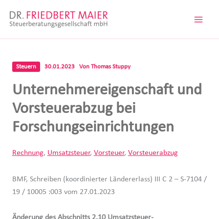
Zum
Inhalt
springen
Steuern
30.01.2023
Von
Thomas Stuppy
Unternehmereigenschaft und
Vorsteuerabzug bei
Forschungseinrichtungen
Rechnung
,
Umsatzsteuer
,
Vorsteuer
,
Vorsteuerabzug
BMF, Schreiben (koordinierter Ländererlass) III C 2 – S-7104 /
19 / 10005 :003 vom 27.01.2023
Änderung des Abschnitts 2.10 Umsatzsteuer-