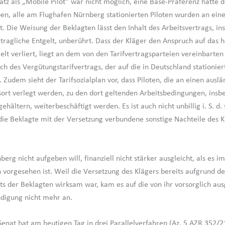
satz als „Mobile Pilot“ war nicht möglich, eine Base-Präferenz hatte 
en, alle am Flughafen Nürnberg stationierten Piloten wurden an eine
zt. Die Weisung der Beklagten lässt den Inhalt des Arbeitsvertrags, i
rtragliche Entgelt, unberührt. Dass der Kläger den Anspruch auf das 
gelt verliert, liegt an dem von den Tarifvertragsparteien vereinbarten
ch des Vergütungstarifvertrags, der auf die in Deutschland stationier
. Zudem sieht der Tarifsozialplan vor, dass Piloten, die an einen ausl
sort verlegt werden, zu den dort geltenden Arbeitsbedingungen, ins
gehältern, weiterbeschäftigt werden. Es ist auch nicht unbillig i. S. d.
e Beklagte mit der Versetzung verbundene sonstige Nachteile des K
rg nicht aufgeben will, finanziell nicht stärker ausgleicht, als es im
n vorgesehen ist. Weil die Versetzung des Klägers bereits aufgrund de
s der Beklagten wirksam war, kam es auf die von ihr vorsorglich au
digung nicht mehr an.
Senat hat am heutigen Tag in drei Parallelverfahren (Az. 5 AZR 352/2