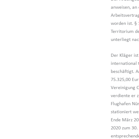
anweisen, an 
Arbeitsvertra
worden ist. §
Territorium d
unterliegt nac
Der Kläger is
international
beschäftigt. A
75.325,00 Eur
Vereinigung C
verdiente er 
Flughafen Nür
stationiert w
Ende März 202
2020 zum 30. 
entsprechende