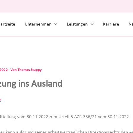
tartseite
Unternehmen
Leistungen
Karriere
Na
.2022
Von
Thomas Stuppy
zung ins Ausland
e
tteilung vom 30.11.2022 zum Urteil 5 AZR 336/21 vom 30.11.2022
er kann aufgrund seines arbeitsvertraglichen Direktionsrechts den 