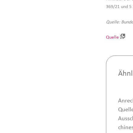
369/21 und 5 
Quelle: Bunde
Quelle
Ähnl
Anrec
Quell
Aussc
chine