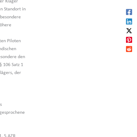
der Kläger
n Standort in
nsbesondere
höhere
ten Piloten
ändischen
besondere den
 § 106 Satz 1
lägers, der
s
sgesprochene
1, 5 AZR