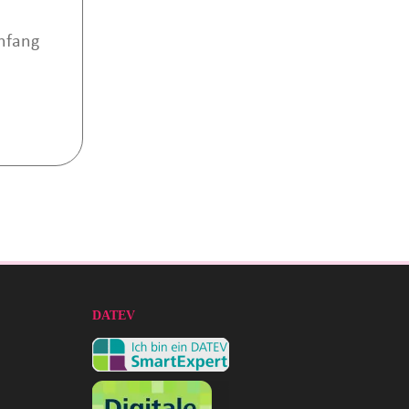
nfang
DATEV