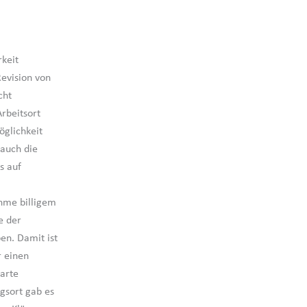
rkeit
Revision von
cht
Arbeitsort
öglichkeit
auch die
s auf
hme billigem
e der
n. Damit ist
r einen
barte
gsort gab es