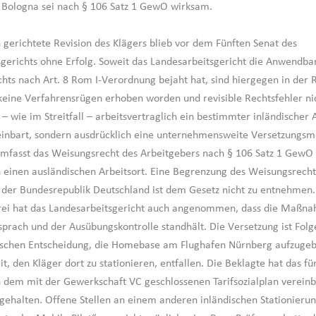
Bologna sei nach § 106 Satz 1 GewO wirksam.
 gerichtete Revision des Klägers blieb vor dem Fünften Senat des
gerichts ohne Erfolg. Soweit das Landesarbeitsgericht die Anwendba
hts nach Art. 8 Rom I-Verordnung bejaht hat, sind hiergegen in der 
keine Verfahrensrügen erhoben worden und revisible Rechtsfehler ni
st – wie im Streitfall – arbeitsvertraglich ein bestimmter inländischer 
reinbart, sondern ausdrücklich eine unternehmensweite Versetzungsm
mfasst das Weisungsrecht des Arbeitgebers nach § 106 Satz 1 GewO 
 einen ausländischen Arbeitsort. Eine Begrenzung des Weisungsrecht
n der Bundesrepublik Deutschland ist dem Gesetz nicht zu entnehmen.
rei hat das Landesarbeitsgericht auch angenommen, dass die Maßna
prach und der Ausübungskontrolle standhält. Die Versetzung ist Folg
schen Entscheidung, die Homebase am Flughafen Nürnberg aufzugebe
t, den Kläger dort zu stationieren, entfallen. Die Beklagte hat das fü
in dem mit der Gewerkschaft VC geschlossenen Tarifsozialplan verein
gehalten. Offene Stellen an einem anderen inländischen Stationierun