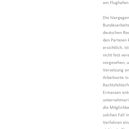
am Flughafen 
Die hiergegen
Bundesarbeits
deutschen Rec
den Parteien 
ersichtlich. I
nicht fest ve
vorgesehen, u
Versetzung an
Arbeitsorte i
Rechtsfehlerf
Ermessen ents
unternehmeri
die Möglichkei
solchen Fall 
Verfahren ein