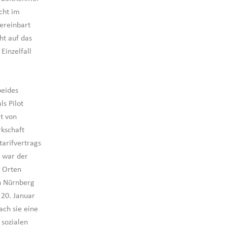
cht im
ereinbart
ht auf das
Einzelfall
beides
s Pilot
lt von
rkschaft
tarifvertrags
s war der
n Orten
n Nürnberg
 20. Januar
ch sie eine
 sozialen