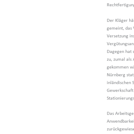
Rechtfertigu
Der Kläger hä
gemeint, das 
Versetzung ins
Vergütungsans
Dagegen hat d
zu, zumal als
gekommen wäre
Nürnberg stati
inländischen 
Gewerkschaft 
Stationierung
Das Arbeitsge
Anwendbarkeit
zurückgewies