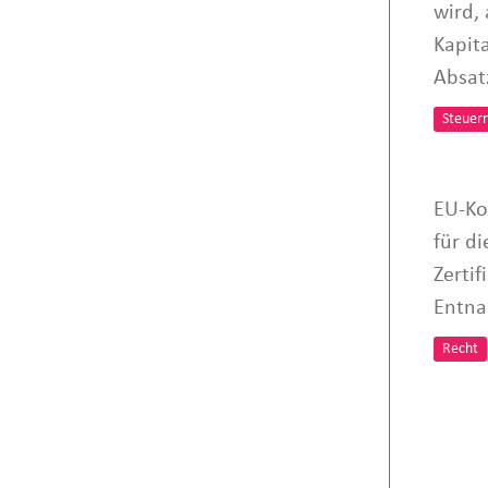
wird,
Kapit
Absat
Steuer
EU-Ko
für di
Zertif
Entna
Recht