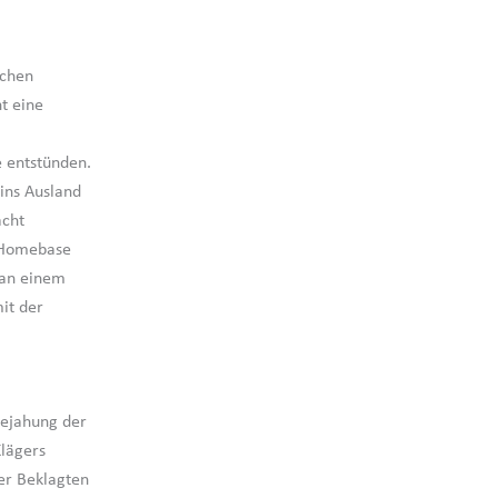
ichen
t eine
 entstünden.
ins Ausland
acht
r Homebase
z an einem
it der
Bejahung der
lägers
er Beklagten