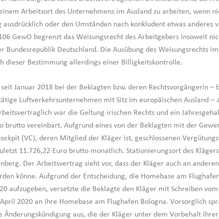
einem Arbeitsort des Unternehmens im Ausland zu arbeiten, wenn ni
g ausdrücklich oder den Umständen nach konkludent etwas anderes v
 106 GewO begrenzt das Weisungsrecht des Arbeitgebers insoweit nic
er Bundesrepublik Deutschland. Die Ausübung des Weisungsrechts im 
h dieser Bestimmung allerdings einer Billigkeitskontrolle.
t seit Januar 2018 bei der Beklagten bzw. deren Rechtsvorgängerin – 
 tätige Luftverkehrsunternehmen mit Sitz im europäischen Ausland – al
rbeitsvertraglich war die Geltung irischen Rechts und ein Jahresgeha
o brutto vereinbart. Aufgrund eines von der Beklagten mit der Gewe
ockpit (VC), deren Mitglied der Kläger ist, geschlossenen Vergütungs
zuletzt 11.726,22 Euro brutto monatlich. Stationierungsort des Kläger
nberg. Der Arbeitsvertrag sieht vor, dass der Kläger auch an andere
erden könne. Aufgrund der Entscheidung, die Homebase am Flughafe
0 aufzugeben, versetzte die Beklagte den Kläger mit Schreiben vom
April 2020 an ihre Homebase am Flughafen Bologna. Vorsorglich spra
 Änderungskündigung aus, die der Kläger unter dem Vorbehalt ihrer