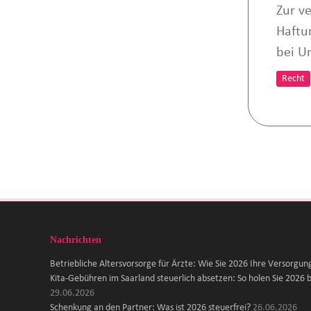
Zur v
Haftu
bei U
Recht
Nachrichten
Betriebliche Altersvorsorge für Ärzte: Wie Sie 2026 Ihre Versorgun
Kita-Gebühren im Saarland steuerlich absetzen: So holen Sie 2026 b
29.06.2026
Schenkung an den Partner: Was ist 2026 steuerfrei?
26.06.2026