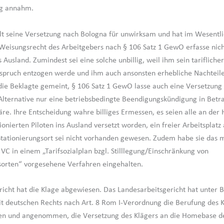
ng annahm.
lt seine Versetzung nach Bologna für unwirksam und hat im Wesentl
Weisungsrecht des Arbeitgebers nach § 106 Satz 1 GewO erfasse nich
 Ausland. Zumindest sei eine solche unbillig, weil ihm sein tariflicher
pruch entzogen werde und ihm auch ansonsten erhebliche Nachteile
ie Beklagte gemeint, § 106 Satz 1 GewO lasse auch eine Versetzung 
 Alternative nur eine betriebsbedingte Beendigungskündigung in Betr
. Ihre Entscheidung wahre billiges Ermessen, es seien alle an de
onierten Piloten ins Ausland versetzt worden, ein freier Arbeitsplat
Stationierungsort sei nicht vorhanden gewesen. Zudem habe sie das m
VC in einem „Tarifsozialplan bzgl. Stilllegung/Einschränkung von
sorten“ vorgesehene Verfahren eingehalten.
richt hat die Klage abgewiesen. Das Landesarbeitsgericht hat unter 
 deutschen Rechts nach Art. 8 Rom I-Verordnung die Berufung des K
en und angenommen, die Versetzung des Klägers an die Homebase d