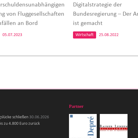
erschuldensunabhängigen
Digitalstrategie der
ng von Fluggesellschaften
Bundesregierung – Der A
nfällen an Bord
ist gemacht
05.07.2023
Wirtschaft
25.08.2022
Partner
gslücke schließen
30.06.2026
is zu 4.800 Euro zurück