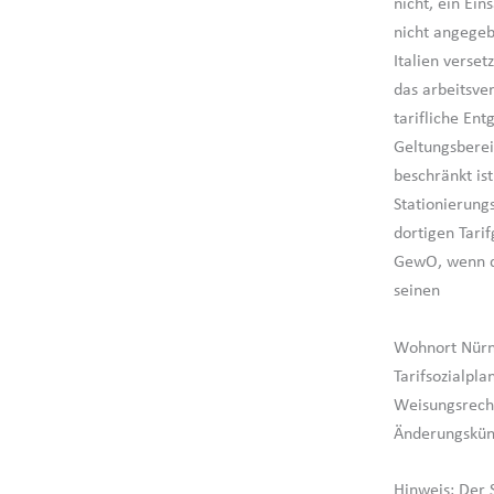
nicht, ein Ein
nicht angegeb
Italien verset
das arbeitsve
tarifliche Ent
Geltungsberei
beschränkt ist
Stationierung
dortigen Tarif
GewO, wenn di
seinen
Wohnort Nürnbe
Tarifsozialpla
Weisungsrecht
Änderungskün
Hinweis: Der 