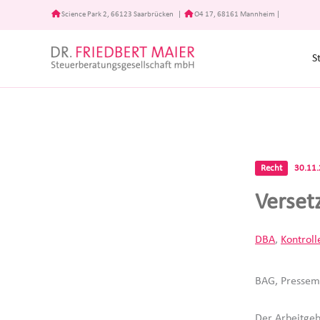
Zum
Science Park 2, 66123 Saarbrücken
|
O4 17, 68161 Mannheim
|
Inhalt
springen
S
Recht
30.11
Verset
DBA
,
Kontroll
BAG, Pressemi
Der Arbeitgeb