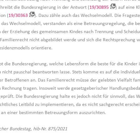
chreibt die Bundesregierung in der Antwort (
19/30895
) auf eine K
ion (
19/30363
). Dazu zähle auch das Wechselmodell. Die Frageste
ass das Wechselmodell, verstanden als eine Betreuungsregelung, die be
der Erziehung des gemeinsamen Kindes nach Trennung und Scheidung
Familienrecht nicht abgebildet werde und sich die Rechtsprechung 
esidenzmodells orientiere.
bt die Bundesregierung, welche Lebensform die beste für die Kinder is
ch nicht pauschal beantworten lasse. Stets komme es auf die individue
er Betroffenen an. Das Familienrecht müsse der gelebten Vielfalt fam
 Rechnung tragen. Insoweit werde gesetzgeberischer Handlungsbeda
eprüft. Die Bundesregierung halte es jedoch nicht für sinnvoll, das
chtliches Leitbild zu implementieren, da es nicht sachgerecht erschei
 an einer bestimmten Betreuungsform auszurichten.
cher Bundestag, hib-Nr. 875/2021