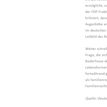
ermöglicht, s
der FDP-Frakt
kritisiert, d
Augenhöhe an 
im deutschen 
Leitbild des R
Weiter schrei
Frage, die si
Bedürfnisse d
Lebensformen
fortwährend g
als familienre
Familienrecht
Quelle: Deuts