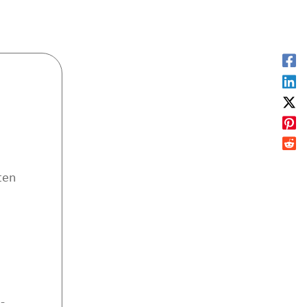
ten
-