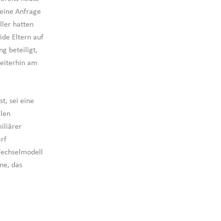
leine Anfrage
ller hatten
ide Eltern auf
 beteiligt,
weiterhin am
t, sei eine
llen
iliärer
rf
 Wechselmodell
ne, das