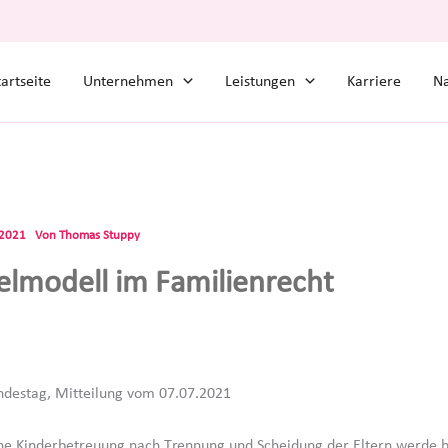
tartseite
Unternehmen
Leistungen
Karriere
Na
.2021
Von
Thomas Stuppy
lmodell im Familienrecht
ndestag, Mitteilung vom 07.07.2021
che Kinderbetreuung nach Trennung und Scheidung der Eltern werde b