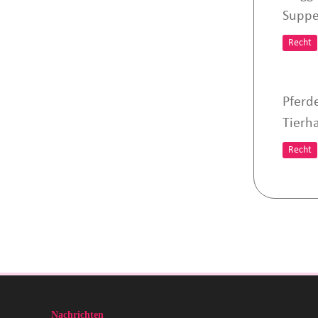
Suppe
Recht
Pferd
Tierh
Recht
Nachrichten