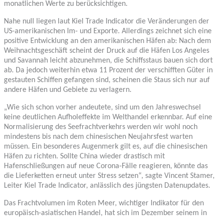
monatlichen Werte zu berücksichtigen.
Nahe null liegen laut Kiel Trade Indicator die Veränderungen der
US-amerikanischen Im- und Exporte. Allerdings zeichnet sich eine
positive Entwicklung an den amerikanischen Häfen ab: Nach dem
Weihnachtsgeschäft scheint der Druck auf die Häfen Los Angeles
und Savannah leicht abzunehmen, die Schiffsstaus bauen sich dort
ab. Da jedoch weiterhin etwa 11 Prozent der verschifften Güter in
gestauten Schiffen gefangen sind, scheinen die Staus sich nur auf
andere Häfen und Gebiete zu verlagern.
„Wie sich schon vorher andeutete, sind um den Jahreswechsel
keine deutlichen Aufholeffekte im Welthandel erkennbar. Auf eine
Normalisierung des Seefrachtverkehrs werden wir wohl noch
mindestens bis nach dem chinesischen Neujahrsfest warten
müssen. Ein besonderes Augenmerk gilt es, auf die chinesischen
Häfen zu richten. Sollte China wieder drastisch mit
Hafenschließungen auf neue Corona-Fälle reagieren, könnte das
die Lieferketten erneut unter Stress setzen“, sagte Vincent Stamer,
Leiter Kiel Trade Indicator, anlässlich des jüngsten Datenupdates.
Das Frachtvolumen im Roten Meer, wichtiger Indikator für den
europäisch-asiatischen Handel, hat sich im Dezember seinem in