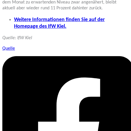
dem Monat zu erwartenden Niveau zwar angenähert, bleibt
aktuell aber wieder rund 11 Prozent dahinter zurück.
Weitere Informationen finden Sie auf der
Homepage des IfW Kiel.
Quelle: IfW Kiel
Quelle