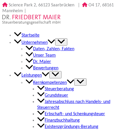
Zum
Science Park 2, 66123 Saarbrücken
|
O4 17, 68161
Inhalt
Mannheim
|
springen
Startseite
Unternehmen
Daten, Zahlen, Fakten
Unser Team
Dr. Maier
Bewertungen
Leistungen
Kernkompetenzen
Steuerberatung
Grundsteuer
Jahresabschluss nach Handels- und
Steuerrecht
Erbschaft- und Schenkungsteuer
Finanzbuchhaltung
Existenzgründungs-Beratung