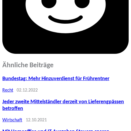
Ähnliche Beiträge
Bundestag: Mehr Hinzuverdienst für Frührentner
Recht
02.12.2022
Jeder zweite Mittelständler derzeit von Lieferengpässen
betroffen
Wirtschaft
12.10.2021