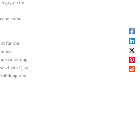
 hingegen im
e
grund stehe
nt für die
 eines
ende Anleitung
etzt wird“, so
erbildung und