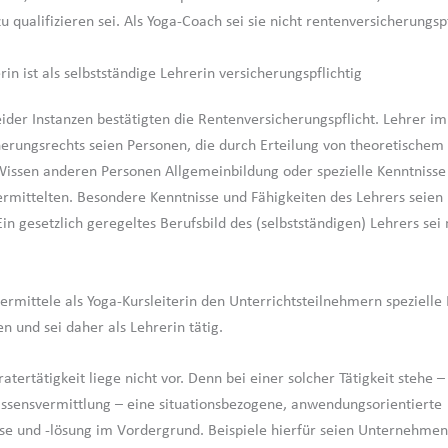
u qualifizieren sei. Als Yoga-Coach sei sie nicht rentenversicherungspf
rin ist als selbstständige Lehrerin versicherungspflichtig
eider Instanzen bestätigten die Rentenversicherungspflicht. Lehrer im
erungsrechts seien Personen, die durch Erteilung von theoretischem
issen anderen Personen Allgemeinbildung oder spezielle Kenntnisse
ermittelten. Besondere Kenntnisse und Fähigkeiten des Lehrers seien 
Ein gesetzlich geregeltes Berufsbild des (selbstständigen) Lehrers sei 
vermittele als Yoga-Kursleiterin den Unterrichtsteilnehmern spezielle
n und sei daher als Lehrerin tätig.
atertätigkeit liege nicht vor. Denn bei einer solcher Tätigkeit stehe –
ssensvermittlung – eine situationsbezogene, anwendungsorientierte
e und -lösung im Vordergrund. Beispiele hierfür seien Unternehmens