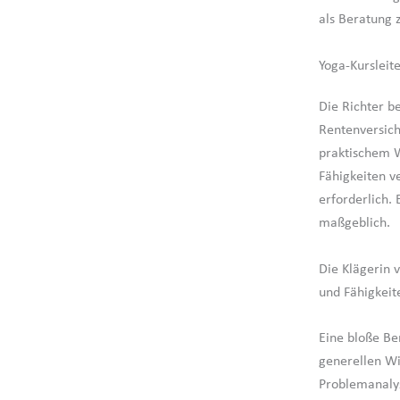
als Beratung z
Yoga-Kursleite
Die Richter b
Rentenversich
praktischem W
Fähigkeiten v
erforderlich. 
maßgeblich.
Die Klägerin 
und Fähigkeite
Eine bloße Ber
generellen Wi
Problemanalys