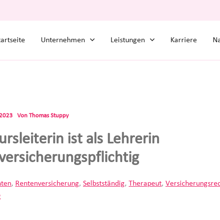
tartseite
Unternehmen
Leistungen
Karriere
Na
.2023
Von
Thomas Stuppy
rsleiterin ist als Lehrerin
versicherungspflichtig
ten
,
Rentenversicherung
,
Selbstständig
,
Therapeut
,
Versicherungsre
g