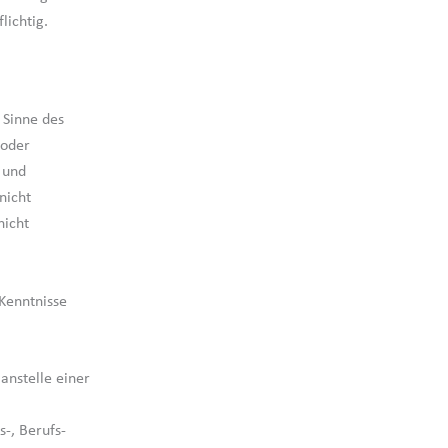
lichtig.
 Sinne des
 oder
 und
nicht
nicht
 Kenntnisse
 anstelle einer
-, Berufs-