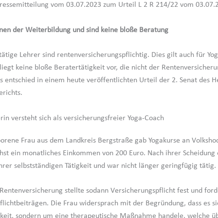
ressemitteilung vom 03.07.2023 zum Urteil L 2 R 214/22 vom 03.07.
nen der Weiterbildung und sind keine bloße Beratung
tätige Lehrer sind rentenversicherungspflichtig. Dies gilt auch für Yog
iegt keine bloße Beratertätigkeit vor, die nicht der Rentenversicheru
es entschied in einem heute veröffentlichten Urteil der 2. Senat des 
erichts.
rin versteht sich als versicherungsfreier Yoga-Coach
orene Frau aus dem Landkreis Bergstraße gab Yogakurse an Volksho
chst ein monatliches Einkommen von 200 Euro. Nach ihrer Scheidung 
rer selbstständigen Tätigkeit und war nicht länger geringfügig tätig.
Rentenversicherung stellte sodann Versicherungspflicht fest und ford
flichtbeiträgen. Die Frau widersprach mit der Begründung, dass es s
igkeit, sondern um eine therapeutische Maßnahme handele, welche 