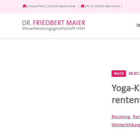
Zum
Science Park 2, 66123 Saarbrücken
|
O4 17, 68161 Mannheim
|
Inhalt
springen
S
Recht
02.07
Yoga-Ku
renten
Beratung
,
Ren
Weiterbildun