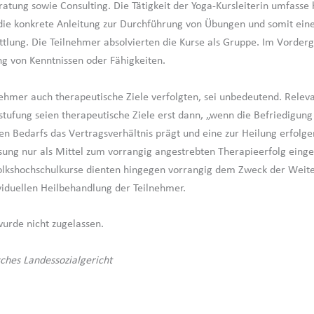
atung sowie Consulting. Die Tätigkeit der Yoga-Kursleiterin umfasse
ie konkrete Anleitung zur Durchführung von Übungen und somit ein
tlung. Die Teilnehmer absolvierten die Kurse als Gruppe. Im Vorder
ng von Kenntnissen oder Fähigkeiten.
nehmer auch therapeutische Ziele verfolgten, sei unbedeutend. Releva
nstufung seien therapeutische Ziele erst dann, „wenn die Befriedigung
en Bedarfs das Vertragsverhältnis prägt und eine zur Heilung erfolg
ung nur als Mittel zum vorrangig angestrebten Therapieerfolg einges
Volkshochschulkurse dienten hingegen vorrangig dem Zweck der Weit
ividuellen Heilbehandlung der Teilnehmer.
wurde nicht zugelassen.
sches Landessozialgericht