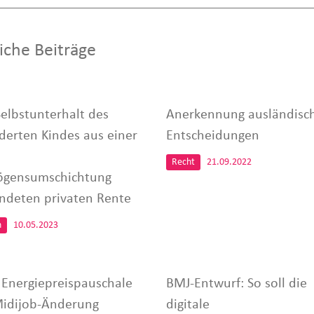
iche Beiträge
Selbstunterhalt des
Anerkennung ausländisc
derten Kindes aus einer
Entscheidungen
Recht
21.09.2022
gensumschichtung
ndeten privaten Rente
n
10.05.2023
r Energiepreispauschale
BMJ-Entwurf: So soll die
idijob-Änderung
digitale