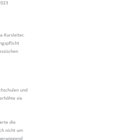
2023
a-Kursleiter.
ngspflicht
Hessischen
chschulen und
erhöhte sie
erte die
ich nicht um
überwiegend