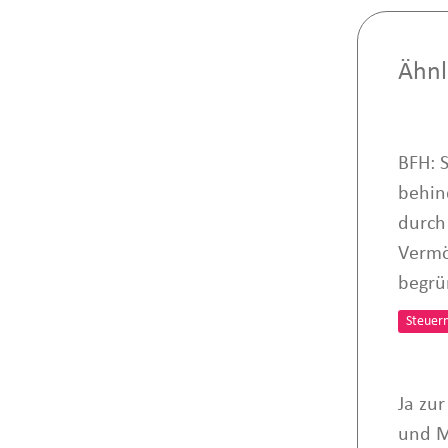
Ähnl
BFH: 
behin
durch
Vermö
begrü
Steuer
Ja zu
und M