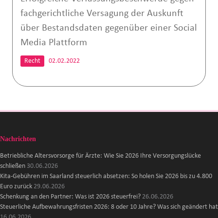
fachgerichtliche Versagung der Auskunft
über Bestandsdaten gegenüber einer Social
Media Plattform
Recht
02.02.2022
Nachrichten
Betriebliche Altersvorsorge für Ärzte: Wie Sie 2026 Ihre Versorgungslücke
schließen
30.06.2026
Kita-Gebühren im Saarland steuerlich absetzen: So holen Sie 2026 bis zu 4.800
Euro zurück
29.06.2026
Schenkung an den Partner: Was ist 2026 steuerfrei?
26.06.2026
Steuerliche Aufbewahrungsfristen 2026: 8 oder 10 Jahre? Was sich geändert hat
16.06.2026