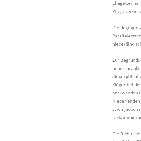
Ehegatten an 
Pflegeversich
Die dagegen g
Parallelentsc
niederländisc
Zur Begründun
unbeschränkt 
Steuerpflicht
Kläger bei der
anzuwenden un
Niederlanden
seien jedoch 
Diskriminierun
Die Richter l