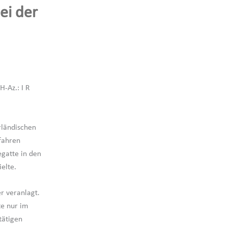
i der
-Az.: I R
rländischen
fahren
egatte in den
elte.
r veranlagt.
te nur im
tätigen