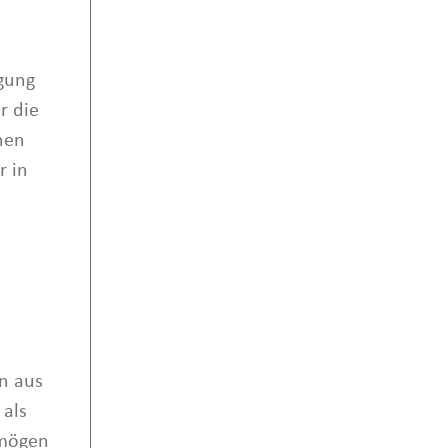
gung
r die
hen
r in
en aus
 als
rmögen