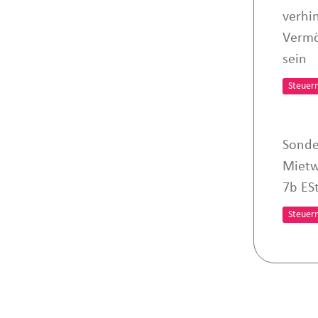
verhi
Verm
sein
Steuer
Sonde
Mietw
7b ES
Steuer