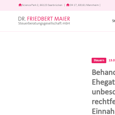
Zum
Science Park 2, 66123 Saarbrücken
|
O4 17, 68161 Mannheim
|
Inhalt
springen
S
Steuern
13.
Behand
Ehegatt
unbesc
rechtfe
Einnah