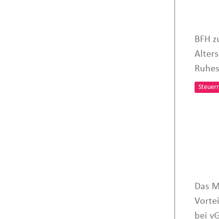
BFH z
Alter
Ruhes
Steuer
Das M
Vorte
bei vG