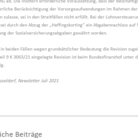
StG ab. Die insofern erforderliche Voraussetzung, dass der Beschäfti
euerliche Berücksichtigung der Vorsorgeaufwendungen im Rahmen de
zulasse, sei in den Streitfällen nicht erfüllt. Bei der Lohnversteueru
sei durch den Abzug der „Heffingskorting“ ein Abgabennachlass auf 
ung der Sozialversicherungsabgaben gewährt worden.
 in beiden Fällen wegen grundsätzlicher Bedeutung die Revision zuge
eil 9 K 3063/21 eingelegte Revision ist beim Bundesfinanzhof unter d
ig.
sseldorf, Newsletter Juli 2021
iche Beiträge