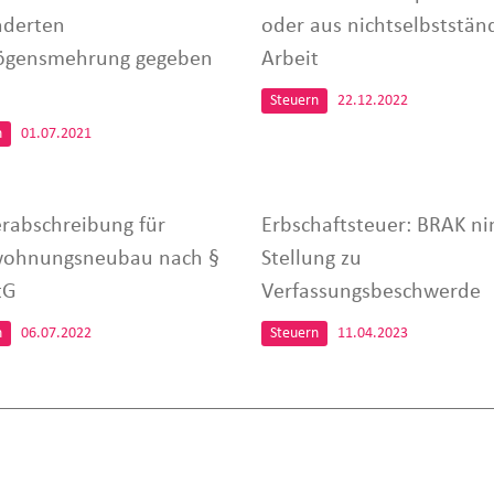
nderten
oder aus nichtselbststän
ögensmehrung gegeben
Arbeit
Steuern
22.12.2022
n
01.07.2021
rabschreibung für
Erbschaftsteuer: BRAK n
ohnungsneubau nach §
Stellung zu
tG
Verfassungsbeschwerde
n
06.07.2022
Steuern
11.04.2023