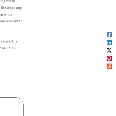
gungsstaat
r Besteuerung
ng in den
Steuern unter
lassen. Die
em Az. I R