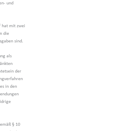
en- und
 hat mit zwei
n die
sgaben sind.
ng als
ränkten
tetsein der
tingverfahren
es in den
wendungen
idrige
gemäß § 10