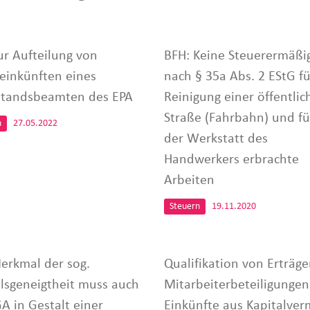
ur Aufteilung von
BFH: Keine Steuerermäßi
seinkünften eines
nach § 35a Abs. 2 EStG fü
tandsbeamten des EPA
Reinigung einer öffentlic
Straße (Fahrbahn) und fü
n
27.05.2022
der Werkstatt des
Handwerkers erbrachte
Arbeiten
Steuern
19.11.2020
erkmal der sog.
Qualifikation von Erträg
ilsgeneigtheit muss auch
Mitarbeiterbeteiligungen
A in Gestalt einer
Einkünfte aus Kapitalve