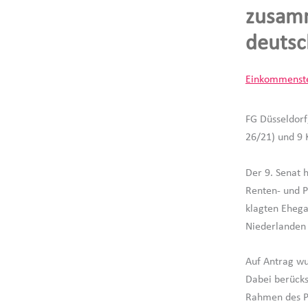
zusam
deutsc
Einkommenst
FG Düsseldorf
26/21) und 9 
Der 9. Senat 
Renten- und P
klagten Ehega
Niederlanden 
Auf Antrag w
Dabei berücks
Rahmen des Pr