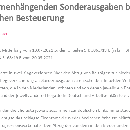
menhängenden Sonderausgaben be
hen Besteuerung
euer
, Mitteilung vom 13.07.2021 zu den Urteilen 9 K 3063/19 E (nrkr – BFH
K 3168/19 E vom 20.05.2021
hatte in zwei Klageverfahren über den Abzug von Beiträgen zur niede
flegeversicherung als Sonderausgaben zu entscheiden. In beiden Ver
tten, die in den Niederlanden wohnten und von denen jeweils ein Eh
und der jeweils andere Ehegatte in Deutschland Arbeitseinkünfte erzi
urden die Eheleute jeweils zusammen zur deutschen Einkommensteue
ichtigte das beklagte Finanzamt die niederländischen Arbeitseinkünf
ogressionsvorbehalts. Den Abzug der von dem in den Niederlanden 