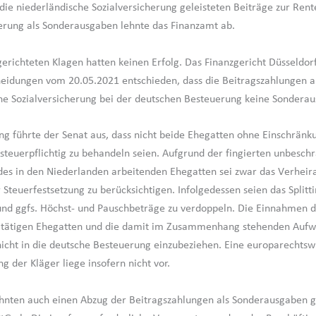
die niederländische Sozialversicherung geleisteten Beiträge zur Rent
erung als Sonderausgaben lehnte das Finanzamt ab.
erichteten Klagen hatten keinen Erfolg. Das Finanzgericht Düsseldorf
heidungen vom 20.05.2021 entschieden, dass die Beitragszahlungen a
he Sozialversicherung bei der deutschen Besteuerung keine Sonderau
g führte der Senat aus, dass nicht beide Ehegatten ohne Einschränku
steuerpflichtig zu behandeln seien. Aufgrund der fingierten unbesch
 des in den Niederlanden arbeitenden Ehegatten sei zwar das Verheira
 Steuerfestsetzung zu berücksichtigen. Infolgedessen seien das Split
d ggfs. Höchst- und Pauschbeträge zu verdoppeln. Die Einnahmen d
 tätigen Ehegatten und die damit im Zusammenhang stehenden Auf
nicht in die deutsche Besteuerung einzubeziehen. Eine europarechtsw
g der Kläger liege insofern nicht vor.
ehnten auch einen Abzug der Beitragszahlungen als Sonderausgaben 