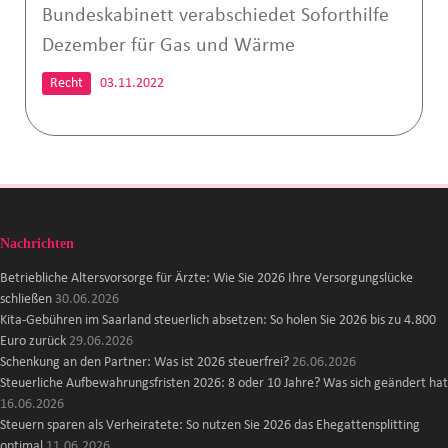
Bundeskabinett verabschiedet Soforthilfe
Dezember für Gas und Wärme
Recht
03.11.2022
Nachrichten
Betriebliche Altersvorsorge für Ärzte: Wie Sie 2026 Ihre Versorgungslücke
schließen
30.06.2026
Kita-Gebühren im Saarland steuerlich absetzen: So holen Sie 2026 bis zu 4.800
Euro zurück
29.06.2026
Schenkung an den Partner: Was ist 2026 steuerfrei?
26.06.2026
Steuerliche Aufbewahrungsfristen 2026: 8 oder 10 Jahre? Was sich geändert hat
16.06.2026
Steuern sparen als Verheiratete: So nutzen Sie 2026 das Ehegattensplitting
optimal
11.06.2026