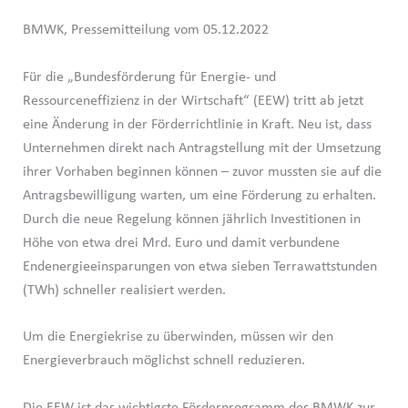
BMWK, Pressemitteilung vom 05.12.2022
Für die „Bundesförderung für Energie- und
Ressourceneffizienz in der Wirtschaft“ (EEW) tritt ab jetzt
eine Änderung in der Förderrichtlinie in Kraft. Neu ist, dass
Unternehmen direkt nach Antragstellung mit der Umsetzung
ihrer Vorhaben beginnen können – zuvor mussten sie auf die
Antragsbewilligung warten, um eine Förderung zu erhalten.
Durch die neue Regelung können jährlich Investitionen in
Höhe von etwa drei Mrd. Euro und damit verbundene
Endenergieeinsparungen von etwa sieben Terrawattstunden
(TWh) schneller realisiert werden.
Um die Energiekrise zu überwinden, müssen wir den
Energieverbrauch möglichst schnell reduzieren.
Die EEW ist das wichtigste Förderprogramm des BMWK zur