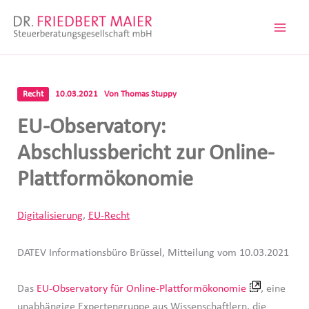
Zum
Inhalt
springen
Recht
10.03.2021
Von
Thomas Stuppy
EU-Observatory:
Abschlussbericht zur Online-
Plattformökonomie
Digitalisierung
,
EU-Recht
DATEV Informationsbüro Brüssel, Mitteilung vom 10.03.2021
Das
EU-Observatory für Online-Plattformökonomie
, eine
unabhängige Expertengruppe aus Wissenschaftlern, die