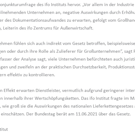
onjunkturumfrage des ifo Instituts hervor. „Vor allem in der Industri
teilnehmenden Unternehmen an, negative Auswirkungen durch Erhöh
er des Dokumentationsaufwandes zu erwarten, gefolgt vom Großhand
, Leiterin des ifo Zentrums für Außenwirtschaft.
ehmen fühlen sich auch indirekt vom Gesetz betroffen, beispielsweis
en oder durch ihre Rolle als Zulieferer für Großunternehmen“, sagt 
fasser der Analyse sagt, viele Unternehmen befürchteten auch juristi
agen und zweifeln an der praktischen Durchsetzbarkeit, Produktionss
ern effektiv zu kontrollieren.
n Effekt erwarten Dienstleister, vermutlich aufgrund geringerer inte
n innerhalb ihrer Wertschöpfungsketten. Das ifo Institut fragte im M
wie groß sie die Auswirkungen des nationalen Lieferkettengesetzes 
inschätzen. Der Bundestag berät am 11.06.2021 über das Gesetz.
titut