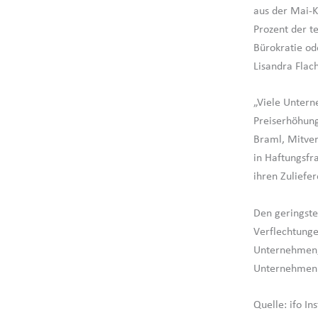
aus der Mai-K
Prozent der 
Bürokratie od
Lisandra Flach
„Viele Untern
Preiserhöhung
Braml, Mitver
in Haftungsfr
ihren Zuliefer
Den geringste
Verflechtunge
Unternehmen, 
Unternehmen e
Quelle: ifo Ins