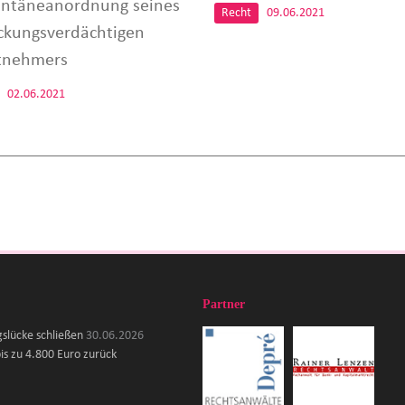
ntäneanordnung seines
Recht
09.06.2021
ckungsverdächtigen
tnehmers
02.06.2021
Partner
gslücke schließen
30.06.2026
is zu 4.800 Euro zurück