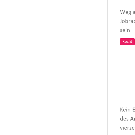
Weg a
Jobra
sein
Recht
Kein 
des A
vierz