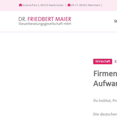
Zum
Science Park 2, 66123 Saarbrücken
|
O4 17, 68161 Mannheim
|
Inhalt
springen
S
Wirtschaft
1
Firmen
Aufwan
ifo Institut, 
Die deutschen