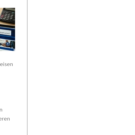
eisen
n
eren