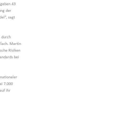
e geben 43
ung der
el“, sagt
e durch
Flach. Martin
sche Risiken
tandards bei
rnationaler
ai 7.000
auf ihr