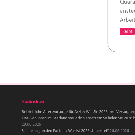
Quara
anste
Arbei
Recht
Nachrichten
Betriebliche Altersvorsorge für Ärzte: Wie Sie 2026 Ihre Versorgun
Kita-Gebühren im Saarland steuerlich absetzen: So holen Sie 2026 b
29.06.2026
Schenkung an den Partner: Was ist 2026 steuerfrei?
26.06.2026