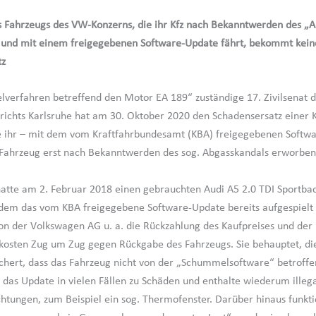
s Fahrzeugs des VW-Konzerns, die ihr Kfz nach Bekanntwerden des „
 und mit einem freigegebenen Software-Update fährt, bekommt kein
tz
elverfahren betreffend den Motor EA 189“ zuständige 17. Zivilsenat 
ichts Karlsruhe hat am 30. Oktober 2020 den Schadensersatz einer 
e ihr – mit dem vom Kraftfahrbundesamt (KBA) freigegebenen Softw
Fahrzeug erst nach Bekanntwerden des sog. Abgasskandals erworben
hatte am 2. Februar 2018 einen gebrauchten Audi A5 2.0 TDI Sportba
dem das vom KBA freigegebene Software-Update bereits aufgespielt
von der Volkswagen AG u. a. die Rückzahlung des Kaufpreises und der
kosten Zug um Zug gegen Rückgabe des Fahrzeugs. Sie behauptet, di
ichert, dass das Fahrzeug nicht von der „Schummelsoftware“ betroffen
 das Update in vielen Fällen zu Schäden und enthalte wiederum illeg
chtungen, zum Beispiel ein sog. Thermofenster. Darüber hinaus funkti