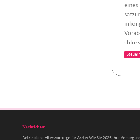
eines
satzu
inkon
Vorab
chlus
Steuer
Nachrichten
Betriebliche Altersvorsorge für Ärzte: Wie Sie 2026 Ihre Versorgun