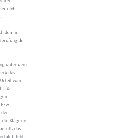
altet.
der nicht
.
ch dem in
 Berufung der
ung unter dem
werb des
Urteil vom
ht für
ugen
m Pkw
 der
 die Klägerin
beruft, das
rfolgt, fehlt