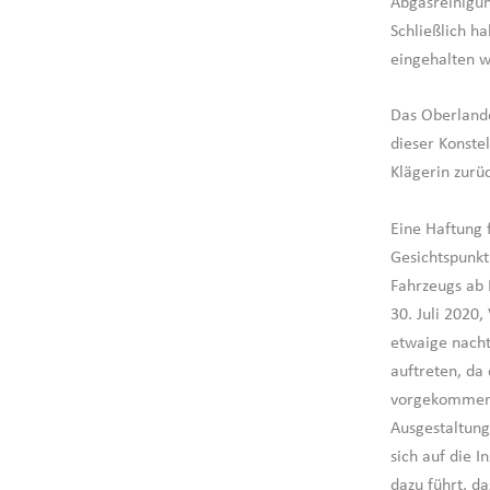
Abgasreinigun
Schließlich h
eingehalten w
Das Oberlande
dieser Konste
Klägerin zurü
Eine Haftung 
Gesichtspunkt
Fahrzeugs ab 
30. Juli 2020,
etwaige nacht
auftreten, da
vorgekommen s
Ausgestaltung
sich auf die I
dazu führt, d