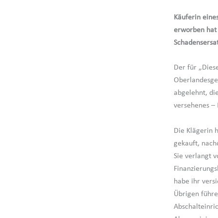
Käuferin eine
erworben hat
Schadensersa
Der für „Dies
Oberlandesger
abgelehnt, di
versehenes – 
Die Klägerin 
gekauft, nach
Sie verlangt 
Finanzierungs
habe ihr vers
Übrigen führe
Abschalteinri