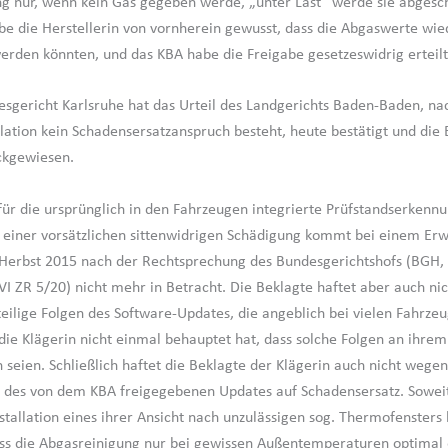
g nur, wenn kein Gas gegeben werde, „unter Last“ werde sie abgesch
abe die Herstellerin von vornherein gewusst, dass die Abgaswerte wie
erden könnten, und das KBA habe die Freigabe gesetzeswidrig erteilt
sgericht Karlsruhe hat das Urteil des Landgerichts Baden-Baden, na
llation kein Schadensersatzanspruch besteht, heute bestätigt und die
ckgewiesen.
für die ursprünglich in den Fahrzeugen integrierte Prüfstandserkenn
 einer vorsätzlichen sittenwidrigen Schädigung kommt bei einem Er
Herbst 2015 nach der Rechtsprechung des Bundesgerichtshofs (BGH, 
 VI ZR 5/20) nicht mehr in Betracht. Die Beklagte haftet aber auch nic
eilige Folgen des Software-Updates, die angeblich bei vielen Fahrze
 die Klägerin nicht einmal behauptet hat, dass solche Folgen an ihre
eien. Schließlich haftet die Beklagte der Klägerin auch nicht wegen
 des von dem KBA freigegebenen Updates auf Schadensersatz. Soweit
nstallation eines ihrer Ansicht nach unzulässigen sog. Thermofensters 
ass die Abgasreinigung nur bei gewissen Außentemperaturen optimal e