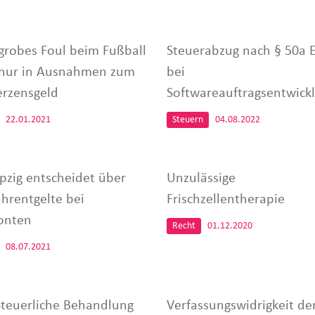
grobes Foul beim Fußball
Steuerabzug nach § 50a 
 nur in Ausnahmen zum
bei
rzensgeld
Softwareauftragsentwick
22.01.2021
Steuern
04.08.2022
ipzig entscheidet über
Unzulässige
hrentgelte bei
Frischzellentherapie
onten
Recht
01.12.2020
08.07.2021
Steuerliche Behandlung
Verfassungswidrigkeit de