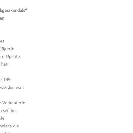
Abgasskandals“
en
des
Klägerin
are-Update
 hat.
ck DPF
 worden war.
e Verkäuferin
 sei. Im
ale
oniere die