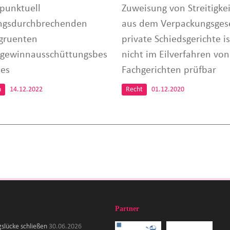
 punktuell
Zuweisung von Streitigke
ngsdurchbrechenden
aus dem Verpackungsges
gruenten
private Schiedsgerichte is
gewinnausschüttungsbes
nicht im Eilverfahren vo
ses
Fachgerichten prüfbar
n
14.12.2022
Recht
01.12.2020
Partner
gslücke schließen
30.06.2026