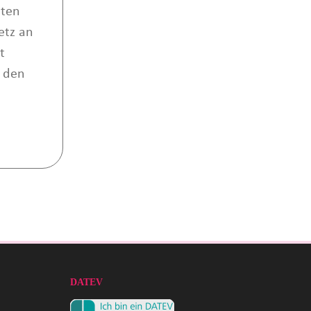
iten
etz an
t
n den
DATEV