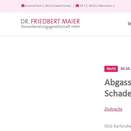
Zum
Science Park 2, 66123 Saarbrücken
|
O4 17, 68161 Mannheim
|
Inhalt
springen
S
Recht
30.10
Abgass
Schade
Zivilrecht
OLG Karlsruhe