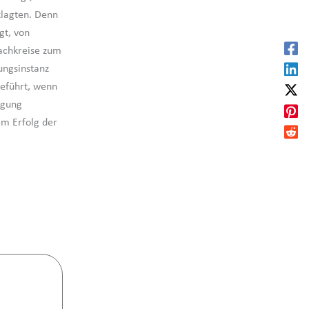
klagten. Denn
gt, von
Fachkreise zum
fungsinstanz
eführt, wenn
igung
em Erfolg der