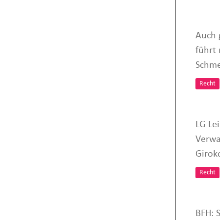
Auch 
führt
Schme
Recht
LG Le
Verwa
Girok
Recht
BFH: 