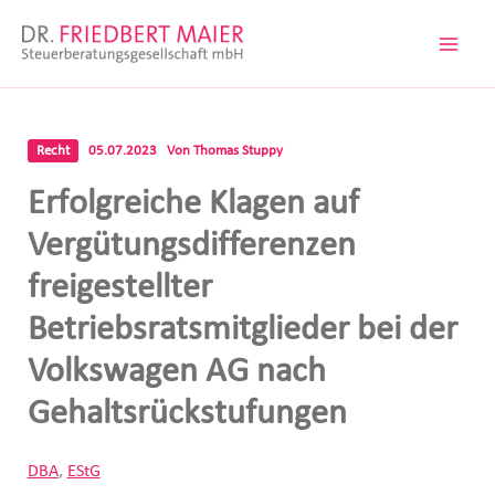
Zum
Inhalt
springen
Recht
05.07.2023
Von
Thomas Stuppy
Erfolgreiche Klagen auf
Vergütungsdifferenzen
freigestellter
Betriebsratsmitglieder bei der
Volkswagen AG nach
Gehaltsrückstufungen
DBA
,
EStG