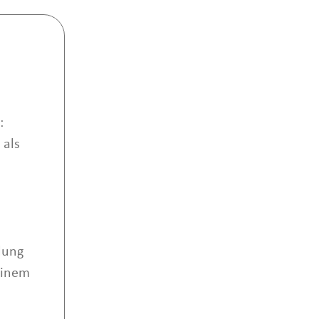
:
 als
dung
einem