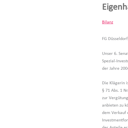
Eigenh
Bilanz
FG Düsseldorf
Unser 6. Sena
Spezial-Inves
der Jahre 2004
Die Klägerin 
§ 71 Abs. 1 N
zur Vergütung
anbieten zu k
dem Verkauf e
Investmentfon
der Anteile e