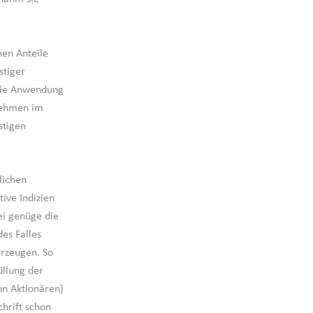
nen Anteile
stiger
die Anwendung
rnehmen im
stigen
lichen
ive Indizien
ei genüge die
es Falles
erzeugen. So
üllung der
on Aktionären)
hrift schon