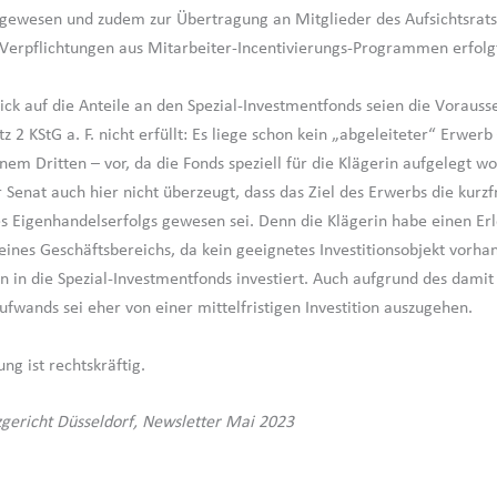
g gewesen und zudem zur Übertragung an Mitglieder des Aufsichtsrats
 Verpflichtungen aus Mitarbeiter-Incentivierungs-Programmen erfolg
ick auf die Anteile an den Spezial-Investmentfonds seien die Voraus
tz 2 KStG a. F. nicht erfüllt: Es liege schon kein „abgeleiteter“ Erwerb
em Dritten – vor, da die Fonds speziell für die Klägerin aufgelegt w
Senat auch hier nicht überzeugt, dass das Ziel des Erwerbs die kurzfr
es Eigenhandelserfolgs gewesen sei. Denn die Klägerin habe einen Erl
ines Geschäftsbereichs, da kein geeignetes Investitionsobjekt vorh
sen in die Spezial-Investmentfonds investiert. Auch aufgrund des dam
ufwands sei eher von einer mittelfristigen Investition auszugehen.
ng ist rechtskräftig.
zgericht Düsseldorf, Newsletter Mai 2023