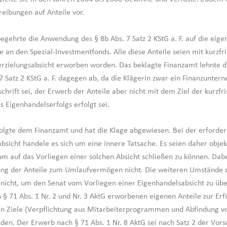
reibungen auf Anteile vor.
begehrte die Anwendung des § 8b Abs. 7 Satz 2 KStG a. F. auf die eige
e an den Spezial-Investmentfonds. Alle diese Anteile seien mit kurzfri
erzielungsabsicht erworben worden. Das beklagte Finanzamt lehnte 
 7 Satz 2 KStG a. F. dagegen ab, da die Klägerin zwar ein Finanzunte
chrift sei, der Erwerb der Anteile aber nicht mit dem Ziel der kurzfri
s Eigenhandelserfolgs erfolgt sei.
folgte dem Finanzamt und hat die Klage abgewiesen. Bei der erforder
bsicht handele es sich um eine innere Tatsache. Es seien daher objekt
 um auf das Vorliegen einer solchen Absicht schließen zu können. Dab
ng der Anteile zum Umlaufvermögen nicht. Die weiteren Umstände d
 nicht, um den Senat vom Vorliegen einer Eigenhandelsabsicht zu üb
h § 71 Abs. 1 Nr. 2 und Nr. 3 AktG erworbenen eigenen Anteile zur Erf
n Ziele (Verpflichtung aus Mitarbeiterprogrammen und Abfindung v
en. Der Erwerb nach § 71 Abs. 1 Nr. 8 AktG sei nach Satz 2 der Vorsc