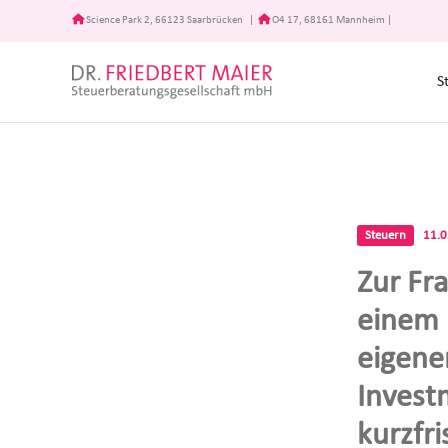
Zum
Science Park 2, 66123 Saarbrücken
|
O4 17, 68161 Mannheim
|
Inhalt
springen
S
Steuern
11.
Zur Fr
einem 
eigene
Invest
kurzfri