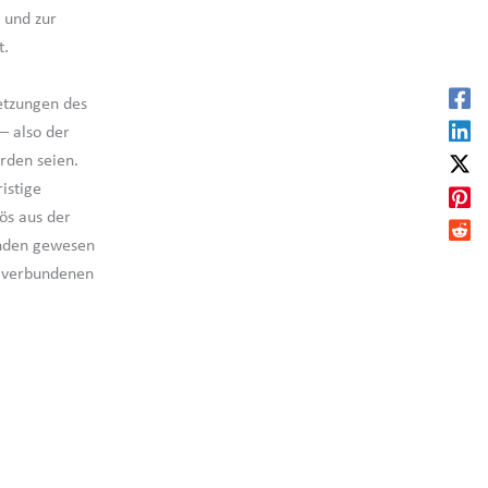
 und zur
t.
setzungen des
 – also der
orden seien.
istige
ös aus der
anden gewesen
it verbundenen