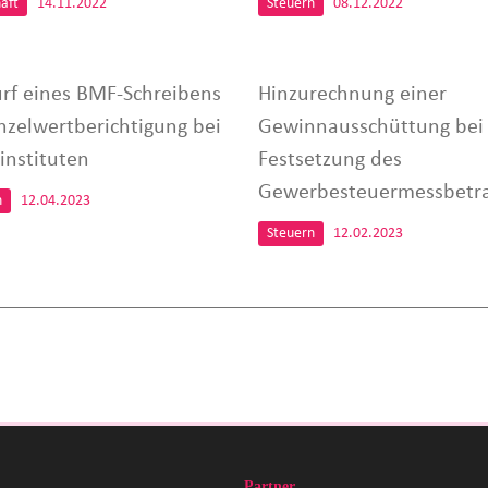
aft
14.11.2022
Steuern
08.12.2022
rf eines BMF-Schreibens
Hinzurechnung einer
inzelwertberichtigung bei
Gewinnausschüttung bei
instituten
Festsetzung des
Gewerbesteuermessbetr
n
12.04.2023
Steuern
12.02.2023
Partner