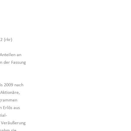
2 (rkr)
Anteilen an
in der Fassung
bis 2009 nach
 Aktionäre,
rogrammen
n Erlös aus
ial-
r Veräußerung
 nahm sie