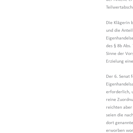
Teilwertabsch
Die Klägerin 
und die Anteil
Eigenhandels
des § 8b Abs.
Sinne der Vors
Erzielung eine
Der 6. Senat 
Eigenhandelsa
erforderlich,
reine Zuordnu
reichten aber
seien die nac
dort genannte
erworben word